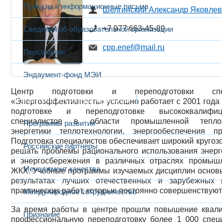
Приказы и информационные письма
Шелгинский Александр Яковлев
+7 977 663-45-89
Сведения об образовательной организации
cpp.enef@mail.ru
Персоналии
Эндаумент-фонд МЭИ
Центр подготовки и переподготовки спец
Развитие и сотрудничество
«Энергоэффективность» успешно работает с 2001 года
подготовке и переподготовке высококвалифиц
специалистов в области промышленной теплоэн
Программы развития
энергетики теплотехнологии, энергообеспечения пр
Подготовка специалистов обеспечивает широкий кругоз
Российские партнеры
решать проблемы рационального использования энерг
и энергосбережения в различных отраслях промыш
Менеджмент качества
ЖКХ. Учебные программы изучаемых дисциплин основ
результатах лучших отечественных и зарубежных
практических работ, которые постоянно совершенствуют
Международное сотрудничество
За время работы в центре прошли повышение квал
Признание
профессиональную переподготовку более 1 000 спе