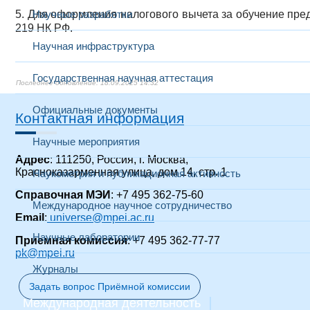
5. Для оформления налогового вычета за обучение пред
Научные разработки
219 НК РФ.
Научная инфраструктура
Государственная научная аттестация
18.09.2025 14:32
Официальные документы
Контактная информация
Научные мероприятия
Адрес
: 111250, Россия, г. Москва,
Красноказарменная улица, дом 14
, стр. 1
Наукометрия и публикационная активность
Справочная МЭИ
: +7 495 362-75-60
Международное научное сотрудничество
Email
:
universe@mpei.ac.ru
Научные лаборатории
Приемная комиссия
: +7 495 362-77-77
pk@mpei.ru
Журналы
Задать вопрос Приёмной комиссии
Международная деятельность