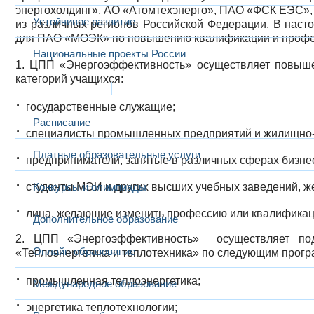
энергохолдинг», АО «Атомтехэнерго», ПАО «ФСК ЕЭС»,
Устойчивое развитие
из различных регионов Российской Федерации. В нас
для ПАО «МОЭК» по повышению квалификации и профес
Национальные проекты России
1. ЦПП «Энергоэффективность» осуществляет повыше
категорий учащихся:
Образование
государственные служащие;
Расписание
специалисты промышленных предприятий и жилищно-
Платные образовательные услуги
предприниматели, занятые в различных сферах бизне
студенты МЭИ и других высших учебных заведений, ж
Конкурсы и олимпиады
лица, желающие изменить профессию или квалифика
Дополнительное образование
2. ЦПП «Энергоэффективность» осуществляет под
Онлайн-образование
«Теплоэнергетика и теплотехника» по следующим прог
промышленная теплоэнергетика;
Международное образование
энергетика теплотехнологии;