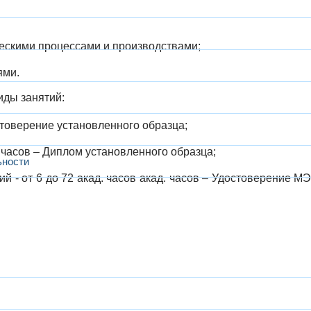
ескими процессами и производствами;
ями.
ды занятий:
товерение установленного образца;
часов – Диплом установленного образца;
ьности
й - от 6 до 72 акад. часов акад. часов – Удостоверение М