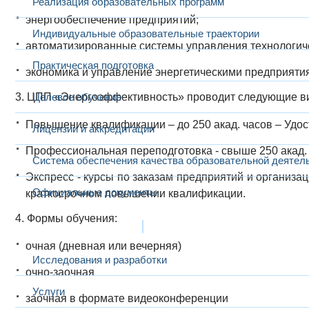
Реализация образовательных программ
энергообеспечение предприятий;
Индивидуальные образовательные траектории
автоматизированные системы управления технологич
Практическая подготовка
экономика и управление энергетическими предприяти
3. ЦПП «Энергоэффективность» проводит следующие ви
Целевое обучение
Повышение квалификации – до 250 акад. часов – Удос
Лицензии и аккредитации
Профессиональная переподготовка - свыше 250 акад. 
Система обеспечения качества образовательной деятел
Экспресс - курсы по заказам предприятий и организаци
Официальные документы
краткосрочном повышении квалификации.
4. Формы обучения:
Наука и инновации
очная (дневная или вечерняя)
Исследования и разработки
очно-заочная
Услуги
заочная в формате видеоконференции