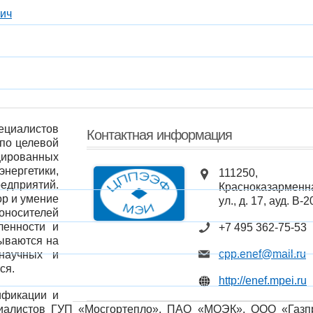
ич
иалистов
Контактная информация
 по целевой
ированных
ергетики,
111250,
едприятий.
Красноказарменн
ор и умение
ул., д. 17, ауд. В-2
оносителей
ленности и
+7 495 362-75-53
ываются на
cpp.enef@mail.ru
 научных и
ся.
http://enef.mpei.ru
ификации и
циалистов ГУП «Мосгортепло», ПАО «МОЭК», ООО «Газп