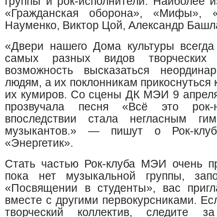
группы и рок-исполнители. Наиболее 
«Гражданская оборона», «Мифы», 
Науменко, Виктор Цой, Александр Башл
«Двери нашего Дома культуры всегда
самых разных видов творческих 
возможность высказаться неордина
людям, а их поклонникам прикоснуться 
их кумиров. Со сцены ДК МЭИ 9 апреля
прозвучала песня «Всё это рок-
впоследствии стала негласным гим
музыкантов.» — пишут о Рок-клу
«Энергетик».
Стать частью Рок-клуба МЭИ очень п
пока нет музыкальной группы, зап
«Посвящении в студенты», вас пригл
вместе с другими первокурсниками. Ес
творческий коллектив, следите 