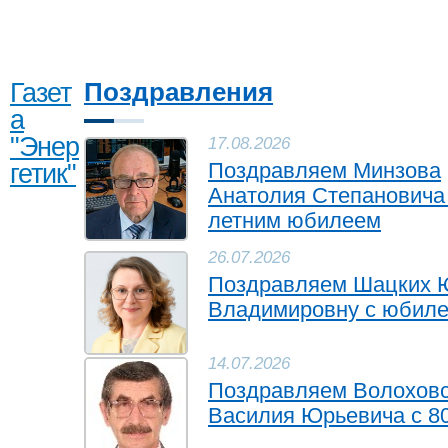
Газет
Поздравления
а
"Энер
17.08.2026
гетик"
Поздравляем Минзова
Анатолия Степановича 
летним юбилеем
26.07.2026
Поздравляем Шацких
Владимировну с юбил
14.07.2026
Поздравляем Волоховс
Василия Юрьевича с 8