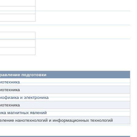
равление подготовки
иотехника
иотехника
иофизика и электроника
иотехника
ика магнитных явлений
еление нанотехнологий и информационных технологий