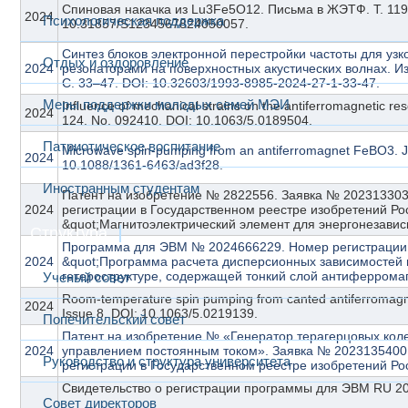
Спиновая накачка из Lu3Fe5O12. Письма в ЖЭТФ. Т. 119. 
2024
Психологическая поддержка
10.31857/S1234567824050057.
Синтез блоков электронной перестройки частоты для у
Отдых и оздоровление
2024
резонаторами на поверхностных акустических волнах. Из
С. 33–47. DOI: 10.32603/1993-8985-2024-27-1-33-47.
Меры поддержки молодых семей МЭИ
Influence of mechanical strains on the antiferromagnetic re
2024
124. No. 092410. DOI: 10.1063/5.0189504.
Патриотическое воспитание
Microwave spin-pumping from an antiferromagnet FeBO3. J. 
2024
10.1088/1361-6463/ad3f28.
Иностранным студентам
Патент на изобретение № 2822556. Заявка № 2023133034
2024
регистрации в Государственном реестре изобретений Ро
&quot;Магнитоэлектрический элемент для энергонезави
Структура
Программа для ЭВМ № 2024666229. Номер регистрации 2
2024
&quot;Программа расчета дисперсионных зависимостей 
гетероструктуре, содержащей тонкий слой антиферромаг
Ученый совет
Room-temperature spin pumping from canted antiferromagne
2024
Issue 8. DOI: 10.1063/5.0219139.
Попечительский совет
Патент на изобретение № «Генератор терагерцовых кол
2024
управлением постоянным током». Заявка № 2023135400. 
Руководство и структура университета
регистрации в Государственном реестре изобретений Рос
Совет директоров