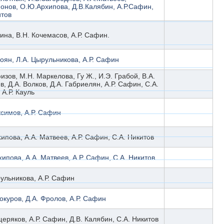
ионов, О.Ю.Архипова, Д.В.Калябин, А.Р.Сафин,
итов
ина, В.Н. Кочемасов, А.Р. Сафин.
оян, Л.А. Цырульникова, А.Р. Сафин
изов, М.Н. Маркелова, Гу Ж., И.Э. Грабой, В.А.
, Д.А. Волков, Д.А. Габриелян, А.Р. Сафин, С.А.
 А.Р. Кауль
ксимов, А.Р. Сафин
ипова, А.А. Матвеев, А.Р. Сафин, С.А. Никитов
ипова, А.А. Матвеев, А.Р. Сафин, С.А. Никитов
ульникова, А.Р. Сафин
окуров, Д.А. Фролов, А.Р. Сафин
еряков, А.Р. Сафин, Д.В. Калябин, С.А. Никитов