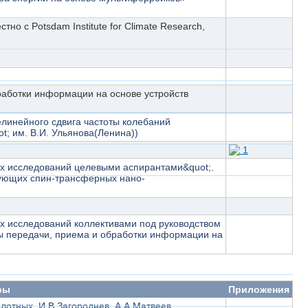
стно с Potsdam Institute for Climate Research,
работки информации на основе устройств
линейного сдвига частоты колебаний
; им. В.И. Ульянова(Ленина))
1
ых исследований целевыми аспирантами&quot;.
вующих спин-трансферных нано-
ых исследований коллективами под руководством
мы передачи, приема и обработки информации на
ры
Приложения
лотных, И.В.Загороднев, А.А.Матвеев,