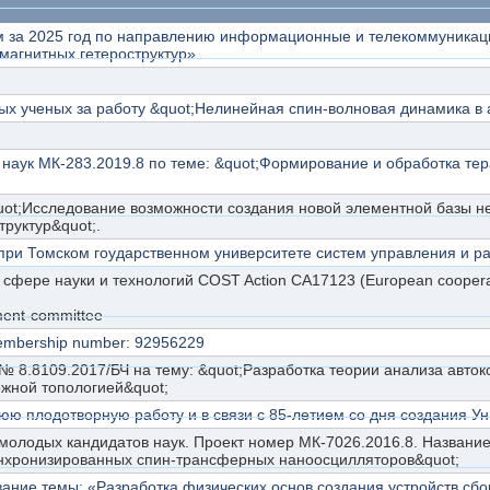
 за 2025 год по направлению информационные и телекоммуникаци
магнитных гетероструктур»
ых ученых за работу &quot;Нелинейная спин-волновая динамика в
наук МК-283.2019.8 по теме: &quot;Формирование и обработка те
uot;Исследование возможности создания новой элементной базы 
руктур&quot;.
ри Томском гоударственном университете систем управления и ра
ment-committee
Membership number: 92956229
№ 8.8109.2017/БЧ на тему: &quot;Разработка теории анализа авт
ожной топологией&quot;
ю плодотворную работу и в связи с 85-летием со дня создания Ун
молодых кандидатов наук. Проект номер МК-7026.2016.8. Название 
нхронизированных спин-трансферных наноосцилляторов&quot;
звание темы: «Разработка физических основ создания устройств сб