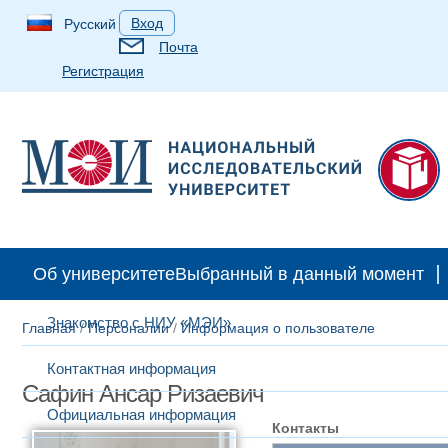
Вход
Русский
Почта
Регистрация
Об университете
Выбранный в данный момент
Знакомство с НИУ «МЭИ»
Главная
/
Персоналии
/
Информация о пользователе
Контактная информация
Сафин Ансар Ризаевич
Официальная информация
Контакты