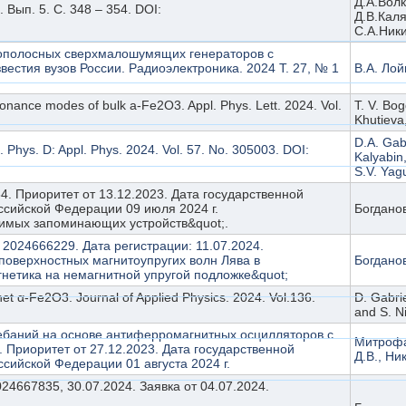
Д.А.Волк
Вып. 5. С. 348 – 354. DOI:
Д.В.Каля
С.А.Ник
зкополосных сверхмалошумящих генераторов с
вестия вузов России. Радиоэлектроника. 2024 Т. 27, № 1
В.А. Лой
sonance modes of bulk a-Fe2O3. Appl. Phys. Lett. 2024. Vol.
T. V. Bo
Khutieva,
D.A. Gabr
Phys. D: Appl. Phys. 2024. Vol. 57. No. 305003. DOI:
Kalyabin
S.V. Yagu
. Приоритет от 13.12.2023. Дата государственной
ссийской Федерации 09 июля 2024 г.
Богданов
симых запоминающих устройств&quot;.
024666229. Дата регистрации: 11.07.2024.
поверхностных магнитоупругих волн Лява в
Богданов
нетика на немагнитной упругой подложке&quot;
t α-Fe2O3. Journal of Applied Physics. 2024. Vol.136.
D. Gabrie
and S. Ni
ебаний на основе антиферромагнитных осцилляторов с
Митрофа
Приоритет от 27.12.2023. Дата государственной
Д.В., Ни
сийской Федерации 01 августа 2024 г.