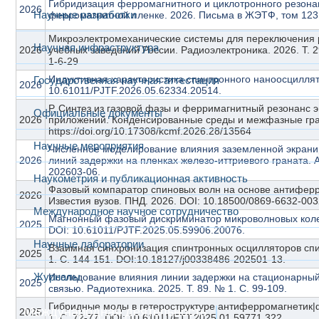
Гибридизация ферромагнитного и циклотронного резона
2026
Научные разработки
ферромагнитной пленке. 2026. Письма в ЖЭТФ, том 123,
Микроэлектромеханические системы для переключения р
Научная инфраструктура
2026
учебных заведений России. Радиоэлектроника. 2026. Т. 29(
1-6-29
Индуктивная характеристика спинтронного наноосциллятор
Государственная научная аттестация
2026
10.61011/PJTF.2026.05.62334.20514.
Р. Синтез из газовой фазы и ферримагнитный резонанс
Официальные документы
2026
приложений. Конденсированные среды и межфазные гран
https://doi.org/10.17308/kcmf.2026.28/13564
Научные мероприятия
Численное моделирование влияния заземленной экрани
2026
линий задержки на пленках железо-иттриевого граната. А
202603-06.
Наукометрия и публикационная активность
Фазовый компаратор спиновых волн на основе антифер
2026
Известия вузов. ПНД. 2026. DOI: 10.18500/0869-6632-003
Международное научное сотрудничество
Магнонный фазовый дискриминатор микроволновых колеба
2025
DOI: 10.61011/PJTF.2025.05.59906.20076.
Научные лаборатории
Взаимная синхронизация спинтронных осцилляторов спин
2025
1. С. 144-151. DOI:10.18127/j00338486-202501-13.
Журналы
Исследование влияния линии задержки на стационарный
2025
связью. Радиотехника. 2025. Т. 89. № 1. С. 99-109.
Гибридные моды в гетероструктуре антиферромагнетик|фе
Международная деятельность
2025
1. С. 72-77. DOI: 10.61011/FTT.2025.01.59771.322.