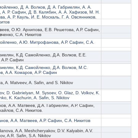
мойленко, Д. А. Волков, Д. А. Габриелян, А. А.
 А. Р. Сафин, Д. В. Калябин, А. А. Хафизов, М. Н.
а, А. Р. Кауль, И. Е. Москаль, Г. А. Овсянников,
китов
веев, О.Ю. Архипова, Е.В. Решетова, А.Р. Сафин,
вченко, С.А. Никитов
ойленко, А.Ю. Митрофанова, А.Р. Сафин, С.А.
риелян, К.Д. Самойленко, Д.А. Волков, Е.Е.
 А.Р. Сафин
риелян, К.Д. Самойленко, Д.А. Волков, М.С.
, А.А. Комаров, А.Р. Сафин
a, A. Matveev, A. Safin, and S. Nikitov
ov, D. Gabrielyan, M. Sysoev, O. Glaz, D. Volkov, K.
o, K. Kachurin, A. Safin, S. Nikitov
ков, А.А. Матвеев, Д.А. Габриелян, А.Р. Сафин,
айлов, С.А. Никитов.
анов, А.А. Матвеев, А.Р. Сафин, С.А. Никитов
danova, A.A. Meshcheryakov, D.V. Kalyabin, A.V.
v, A.R. Safin, S.A. Nikitov