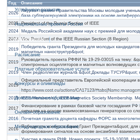
Год
Описание
Устойчивое развитие
Лауреат премии Правительства Москвы молодым ученым
2026
база субтерагерцовой электроники на основе антиферро
2025
President of the Russia Section of IEEE
Национальные проекты России
2024
Медаль Российской академии наук с премией для молод
2023
Образование
Vice President of the IEEE Russian Section (8 Region)
Победитель гранта Президента для молодых кандидатов 
2019
магнитных наноструктур&quot;
Расписание
Руководитель проекта РФФИ № 19-29-03015 на тему: &q
2019
спинтронных осцилляторов и магнитных волноведущих ст
Платные образовательные услуги
2019
Член редколлегии журнала &quot;Доклады ТУСУР&quot; п
Конкурсы и олимпиады
2019
https://www.cost.eu/actions/CA17123/#tabs|Name:manage
Дополнительное образование
2019
IEEE Membership, IEEE Magnetics Society Membership. 
Финансирование в рамках базовой части госзадания РФ 
2017
сигналов на основе взаимосвязанных генераторов со сл
Онлайн-образование
2016
Почетная грамота доцента кафедры ФОРС за многолетню
Международное образование
Победитель конкурса &quot;Грант Президента&quot; для 
2016
формирования сигналов на основе ансамблей взаимоси
Участие в гранте РНФ. Номер проекта: 15-19-10038. На