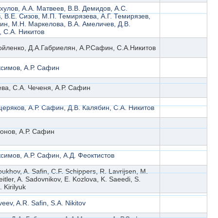
хулов, А.А. Матвеев, В.В. Демидов, А.С.
 В.Е. Сизов, М.П. Темирязева, А.Г. Темирязев,
ин, М.Н. Маркелова, В.А. Амеличев, Д.В.
 С.А. Никитов
йленко, Д.А.Габриелян, А.Р.Сафин, С.А.Никитов
ксимов, А.Р. Сафин
ева, С.А. Чеченя, А.Р. Сафин
еряков, А.Р. Сафин, Д.В. Калябин, С.А. Никитов
онов, А.Р. Сафин
симов, А.Р. Сафин, А.Д. Феоктистов
ukhov, A. Safin, C.F. Schippers, R. Lavrijsen, M.
eitler, A. Sadovnikov, E. Kozlova, K. Saeedi, S.
. Kirilyuk
eev, A.R. Safin, S.A. Nikitov