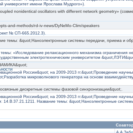
й университет имени Ярослава Мудрого»).
led nonidentical oscillators with different network geometry» (совме
ncepts-and-methods/rd-iv-news/DyNeMo-Clim/speakers
оект № СП-665.2012.3).
ние темы: &quot;Наноэлектронные системы передачи, приема и об
 темы: «Исследование релаксационного механизма ограничения не
сударственным электротехническим университетом &quot;ЛЭТИ&quot
АМИКА&quot;
ьности
вационной России&quot; на 2009-2013 гг.&quot;Проведение научн
uot;Разработка микроволнового генератора на основе взаимодейст
огосвязные дискретные системы фазовой синхронизации&quot;.
вационной России&quot; на 2009-2013 гг.&quot;Проведение научн
: 14.В.37.21.1211. Название темы: &quot;Наноэлектронные систе
Соавто
А.А.Забо