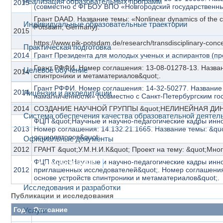
Реализация образовательных программ
2015
(совместно с ФГБОУ ВПО «Новгородский государственны
Грант DAAD. Название темы: «Nonlinear dynamics of the coup
Индивидуальные образовательные траектории
2015
https://www.pik-potsdam.de/research/transdisciplinary-co
Практическая подготовка
2014
Грант Президента для молодых ученых и аспирантов (пр
Грант РФФИ. Номер соглашения: 13-08-01278-13. Назва
Целевое обучение
2014
спинтроники и метаматериалов&quot;.
Грант РФФИ. Номер соглашения: 14-32-50277. Название
2014
Лицензии и аккредитации
намагниченности» (совместно с Санкт-Петербургским го
2014
СОЗДАНИЕ НАУЧНОЙ ГРУППЫ &quot;НЕЛИНЕЙНАЯ ДИН
Система обеспечения качества образовательной деятел
ФЦП &quot;Научные и научно-педагогические кадры инно
2013
Номер соглашения: 14.132.21.1665. Название темы: &q
осцилляторов&quot;.
Официальные документы
2012
ГРАНТ &quot;У.М.Н.И.К&quot; Проект на тему: &quot;Мн
ФЦП &quot;Научные и научно-педагогические кадры инно
Наука и инновации
2012
приглашенных исследователей&quot;. Номер соглашения
основе устройств спинтроники и метаматериалов&quot;.
Исследования и разработки
Публикации и исследования
Год
Описание
Услуги