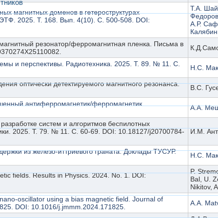
тников
Т.А. Шай
ных магнитных доменов в гетероструктурах
Федоров,
. 2025. Т. 168. Вып. 4(10). С. 500-508. DOI:
А.Р. Саф
Калябин,
омагнитный резонатор/ферромагнитная пленка. Письма в
К.Д.Само
S0370274X25110082.
мы и перспективы. Радиотехника. 2025. Т. 89. № 11. С.
Н.С. Ма
ения оптически детектируемого магнитного резонанса.
В.С. Гус
ошенный антиферромагнетик/ферромагнетик.
А.А. Мещ
 разработке систем и алгоритмов беспилотных
. 2025. Т. 79. № 11. С. 60-69. DOI: 10.18127/j20700784-
И.М. Ант
держки из железо-иттриевого граната. Доклады ТУСУР.
Н.С. Мак
P. Stremo
ic fields. Results in Physics. 2024. No. 1. DOI:
Bal, U. Z
Nikitov, A
 nano-oscillator using a bias magnetic field. Journal of
A.A. Matv
71825. DOI: 10.1016/j.jmmm.2024.171825.