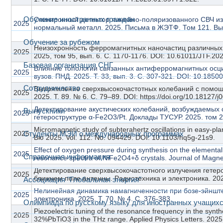
Обучение иностранных граждан
Спинтронный детектор линейно-поляризованного СВЧ из
2025
нормальный металл. 2025. Письма в ЖЭТФ. Том 121. Вып
Обучение за рубежом
Неизохронность ферромагнитных наночастиц различных 
2025
2025, том 95, вып. 6. С. 1170-1176. DOI: 10.61011/JTF.20
Базовая организация СНГ
Влияние топологии связанных антиферромагнитных осци
2025
вузов. ПНД. 2025. Т. 33, вып. 3. С. 307-321. DOI: 10.185
Сотрудничество
Выпрямление сверхвысокочастотных колебаний с помощь
2025
2025. Т. 89. № 6. С. 79–89. DOI: https://doi.org/10.18127
Детектирование акустических колебаний, возбуждаемых
Выпускники
2025
гетероструктуре α-Fe2O3/Pt. Доклады ТУСУР. 2025. том 28
Micromagnetic study of subterahertz oscillations in easy-pla
2025
Студенты МЭИ о международных программах
Bю 2025. Vol. 112. No. 094429. DOI: 10.1103/hq5g-21s9.
Effect of oxygen pressure during synthesis on the elemental
2025
Справочная информация
resonance spectra of NiFe2O4+δ crystals. Journal of Magne
Детектирование сверхвысокочастотного излучения гете
2025
ближнем поле антенны. Радиотехника и электроника. 2025
Ассоциация "Глобальная энергия"
Нелинейная динамика намагниченности при бозе-эйнште
2025
электроника. 2025. Т. 70. № 4. С. 376-383.
Олимпиада по русскому языку для иностранных учащих
Piezoelectric tuning of the resonance frequency in the syn
2025
32%PbTiO3 in the THz range. Applied Physics Letters. 2025