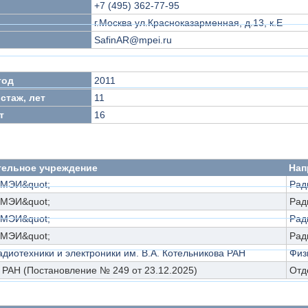
+7 (495) 362-77-95
г.Москва ул.Красноказарменная, д.13, к.Е
SafinAR@mpei.ru
год
2011
стаж, лет
11
т
16
тельное учреждение
Нап
;МЭИ&quot;
Рад
;МЭИ&quot;
Рад
;МЭИ&quot;
Рад
;МЭИ&quot;
Рад
адиотехники и электроники им. В.А. Котельникова РАН
Физ
РАН (Постановление № 249 от 23.12.2025)
Отд