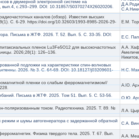
нсов в двумерной электронной системе на
Д.А.Род
 вып.4, с.293–299. DOI: 10.31857/S0370274X26020206.
С.А.Ник
адиочастотных каналов (обзор). Известия высших
1). С. 6-29. https://doi.org/10.32603/1993-8985-2026-29-
Е.М. Тор
а. Письма в ЖТФ. 2026. Т. 52. Вып. 5. С. 33-35. DOI:
Е.С. Пап
 эпитаксиальных пленок Lu3Fe5O12 для высокочастотных
А.А. Хаф
ицы. 2026;28(1): 126–136.
Амеличев
Никитов,
рованной подложки на характеристики спин-волновых
нтенны. 2026. № 3. С. 64-69. DOI: 10.18127/j03209601-
Н.С. Ма
ромагнитной пленки со слабым ферромагнетизмом//
А.Ю. Арх
228.
ний. Письма в ЖТФ. 2025. Том 51. Вып. 5. С. 53-56.
О.Ю. Арх
-поляризованным током. Радиотехника. 2025. Т. 89. №
Л.А. Цыр
 режим и шумы автогенератора с задержанной обратной
С.А. Вин
рромагнетик. Физика твердого тела. 2025. Т. 67. Вып.
А.А. Мещ