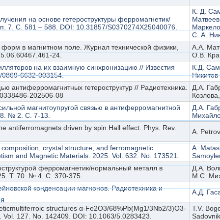
К. Д. Са
лучения на основе гетероструктуры ферромагнетик/
Матвеев,
. 7. С. 581 – 588. DOI: 10.31857/S0370274X25040076.
Маркелов
С. А. Ни
форм в магнитном поле. Журнал технической физики,
A.А. Мат
25.06.60467.461-24.
О.В. Кра
лляторов на их взаимную синхронизацию // Известия
К.Д. Сам
00/0869-6632-003154.
Никитов
ю антиферромагнитных гетероструктур // Радиотехника.
Д.А. Габ
/j00338486-202506-08
Козлова,
 сильной магнитоупругой связью в антиферромагнитной
Д.А. Габ
. № 2. С. 7-13.
Михайлов
ne antiferromagnets driven by spin Hall effect. Phys. Rev.
A. Petrov
 composition, crystal structure, and ferromagnetic
A. Matas
tism and Magnetic Materials. 2025. Vol. 632. No. 173521.
Samoylenk
роструктурой ферромагнетик/нормальный металл в
Д.А. Вол
. Т. 70. № 4. С. 370-375.
М.С. Мих
йновской конденсации магнонов. Радиотехника и
А.Д. Гас
ся
theticmultiferroic structures α-Fe2O3/68%Pb(Mg1/3Nb2/3)O3-
T.V. Bog
. Vol. 127. No. 142409. DOI: 10.1063/5.0283423.
Sadovniko