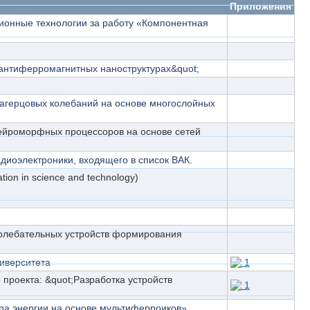
Приложения
онные технологии за работу «Компонентная
 антиферромагнитных наноструктурах&quot;
рагерцовых колебаний на основе многослойных
нейроморфных процессоров на основе сетей
диоэлектроники, входящего в список ВАК.
околебательных устройств формирования
иверситета
1
проекта: &quot;Разработка устройств
1
ора энергии на основе мультиферроиков»