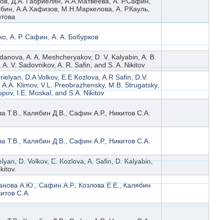
ов, Д.А. Габриелян, А.А.Матвеевa, А. Р.Сафин,
бин, А.А.Хафизов, М.Н.Маркелова, А. Р.Кауль,
итовa
ко, А. Р. Сафин, А. А. Бобурков
gdanova, A. A. Meshcheryakov, D. V. Kalyabin, A. B.
 A. V. Sadovnikov, A. R. Safin, and S. A. Nikitov
ielyan, D.A Volkov, E.E Kozlova, A.R Safin, D.V.
, A.A. Klimov, V.L. Preobrazhensky, M.B. Strugatsky,
pov, I.E. Moskal, and S.A. Nikitov
а Т.В., Калябин Д.В., Сафин А.Р., Никитов С.А.
а Т.В., Калябин Д.В., Сафин А.Р., Никитов С.А.
lyan, D. Volkov, E. Kozlova, A. Safin, D. Kalyabin,
kitov.
нова А.Ю., Сафин А.Р., Козлова Е.Е., Калябин
китов С.А.