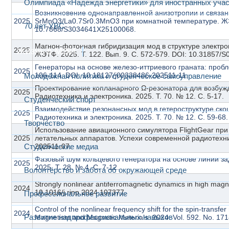
Олимпиада «Надежда энергетики» для иностранных учас
Возникновение однонаправленной анизотропии и связан
2025
SrMnO3/La0.7Sr0.3MnO3 при комнатной температуре. ЖЭТФ
70 лет УВС
10.7868/S3034641X25100068.
Магнон-фотонная гибридизация мод в структуре электр
2025
Жизнь в МЭИ
ЖЭТФ. 2025. Т. 122. Вып. 9. С. 572-579. DOI: 10.31857/
Генераторы на основе железо-иттриевого граната: пробле
2025
106-114. DOI: 10.18127/j00338486-202511-11.
Молодёжная политика и студенческое самоуправление
Проектирование копланарного Ω-резонатора для возбужд
2025
Радиотехника и электроника. 2025. Т. 70. № 12. С. 5-17.
Студенческий спорт
Взаимодействие резонансных мод в гетероструктуре ск
2025
Радиотехника и электроника. 2025. Т. 70. № 12. С. 59-68.
Творчество
Использование авиационного симулятора FlightGear при
2025
летательных аппаратов. Успехи современной радиотехники
Студенческие медиа
202511-07.
Фазовый шум кольцевого генератора на основе линии за
2025
2025. Т. 28. № 4. С. 7-12.
Волонтёрство и забота об окружающей среде
Strongly nonlinear antiferromagnetic dynamics in high magnet
2024
10.1016/j.rinp.2024.107377.
Профессиональное развитие
Control of the nonlinear frequency shift for the spin-transfer
2024
Развитие надпрофессиональных навыков
Magnetism and Magnetic Materials. 2024. Vol. 592. No. 1