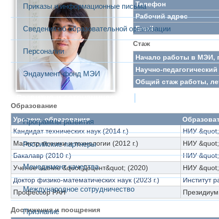
Телефон
Приказы и информационные письма
Рабочий адрес
Сведения об образовательной организации
Email
Стаж
Персоналии
Начало работы в МЭИ, 
Научно-педагогический 
Эндаумент-фонд МЭИ
Общий стаж работы, ле
Развитие и сотрудничество
Образование
Уровень образования
Образова
Программы развития
Кандидат технических наук (2014 г.)
НИУ &quot
Магистр техники и технологии (2012 г.)
НИУ &quot
Российские партнеры
Бакалавр (2010 г.)
НИУ &quot
Менеджмент качества
Ученое звание &quot;Доцент&quot; (2020)
НИУ &quot
Доктор физико-математических наук (2023 г.)
Институт р
Международное сотрудничество
Профессор РАН
Президиум 
Достижения и поощрения
Признание