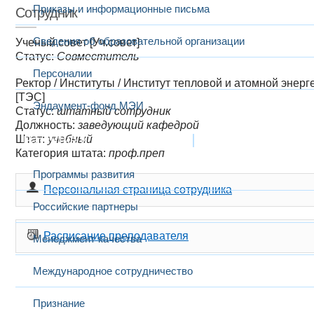
Приказы и информационные письма
Сотрудник
Сведения об образовательной организации
Ученый совет [Уч.совет]
Статус:
Совместитель
Персоналии
Ректор
/
Институты
/
Институт тепловой и атомной энерг
[ТЭС]
Эндаумент-фонд МЭИ
Статус:
штатный сотрудник
Должность:
заведующий кафедрой
Штат:
Развитие и сотрудничество
учебный
Категория штата:
проф.преп
Программы развития
Персональная страница сотрудника
Российские партнеры
Расписание преподавателя
Менеджмент качества
Международное сотрудничество
Признание