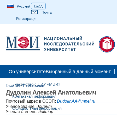
Вход
Русский
Почта
Регистрация
Об университете
Выбранный в данный момент
Знакомство с НИУ «МЭИ»
Главная
/
Персоналии​
Дудолин Алексей Анатольевич
Контактная информация
Почтовый адрес в ОСЭП:
DudolinAA@mpei.ru
Ученое звание:
доцент
Официальная информация
Ученая степень:
доктор