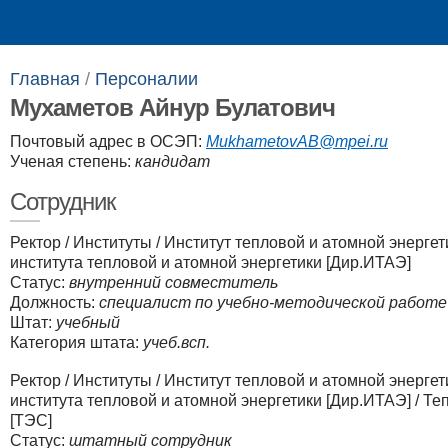
Выпускникам
Сотрудникам
Главная
/
Персоналии​
Мухаметов Айнур Булатович
Почтовый адрес в ОСЭП:
MukhametovAB@mpei.ru
Ученая степень:
кандидат
Сотрудник
Ректор
/
Институты
/
Институт тепловой и атомной энергет
института тепловой и атомной энергетики [Дир.ИТАЭ]
Статус:
внутренний совместитель
Должность:
специалист по учебно-методической работе
Штат:
учебный
Категория штата:
учеб.всп.
Ректор
/
Институты
/
Институт тепловой и атомной энергет
института тепловой и атомной энергетики [Дир.ИТАЭ]
/
Теп
[ТЭС]
Статус:
штатный сотрудник