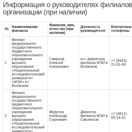
Информация о руководителях филиалов
организации (при наличии)
Фамилия, имя,
Наименование
Должность
Контактные
№
отчество (при
филиала
руководителя
телефоны
наличии)
Филиал
федерального
государственного
бюджетного
образовательного
учреждения
Смирнов
и.о. директора
+7 (8443)
1
высшего
Алексей
филиала МЭИ в
21-01-60
образования
Алексеевич
Волжском
«Национальный
исследовательский
университет
«МЭИ» в г.
Волжском
Филиал
федерального
государственного
бюджетного
образовательного
учреждения
Федулов
Директор
+7 (4812)
2
высшего
Александр
филиала МЭИ в
65-14-61
образования
Сергеевич
Смоленске
«Национальный
исследовательский
университет