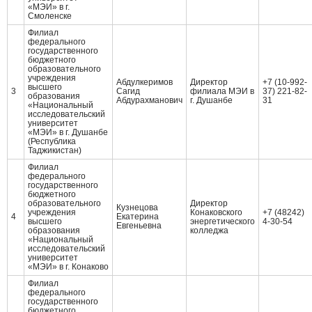
«МЭИ» в г.
Смоленске
Филиал
федерального
государственного
бюджетного
образовательного
учреждения
Абдулкеримов
Директор
+7 (10-992-
высшего
3
Сагид
филиала МЭИ в
37) 221-82-
образования
Абдурахманович
г. Душанбе
31
«Национальный
исследовательский
университет
«МЭИ» в г. Душанбе
(Республика
Таджикистан)
Филиал
федерального
государственного
бюджетного
образовательного
Директор
Кузнецова
учреждения
Конаковского
+7 (48242)
4
Екатерина
высшего
энергетического
4-30-54
Евгеньевна
образования
колледжа
«Национальный
исследовательский
университет
«МЭИ» в г. Конаково
Филиал
федерального
государственного
бюджетного