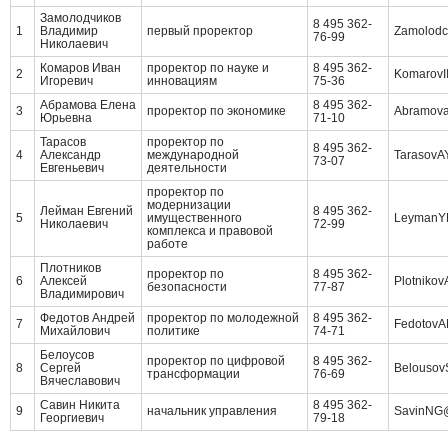
Замолодчиков
8 495 362-
1
Владимир
первый проректор
Zamolodc
76-99
Николаевич
Комаров Иван
проректор по науке и
8 495 362-
2
KomarovI
Игоревич
инновациям
75-36
Абрамова Елена
8 495 362-
3
проректор по экономике
Abramov
Юрьевна
71-10
Тарасов
проректор по
8 495 362-
4
Александр
международной
TarasovA
73-07
Евгеньевич
деятельности
проректор по
модернизации
Лейман Евгений
8 495 362-
5
имущественного
LeymanY
Николаевич
72-99
комплекса и правовой
работе
Плотников
проректор по
8 495 362-
6
Алексей
Plotniko
безопасности
77-87
Владимирович
Федотов Андрей
проректор по молодежной
8 495 362-
7
Fedotov
Михайлович
политике
74-71
Белоусов
проректор по цифровой
8 495 362-
8
Сергей
Belousov
трансформации
76-69
Вячеславович
Савин Никита
8 495 362-
9
начальник управления
SavinNG
Георгиевич
79-18