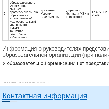
образовательного
учреждения
высшего
Кравченко
Директор
профессионального
+7 495 362-
5
Максим
филиала МЭИ в
образования
75-49
Владимирович
г. Ташкенте
«Национальный
исследовательский
университет
«МЭИ» в г.
Ташкенте
(Республика
Узбекистан)
Информация о руководителях представи
образовательной организации (при нали
У образовательной организации нет представ
01.04.2026 18:01
Контактная информация