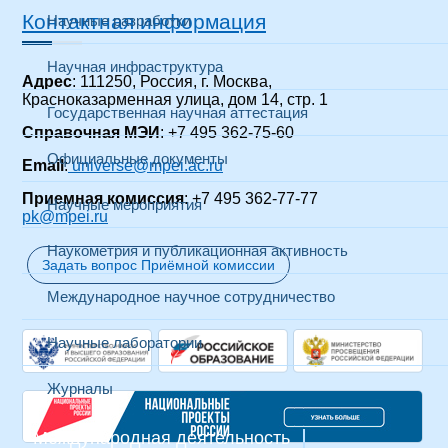
Контактная информация
Научные разработки
Научная инфраструктура
Адрес
: 111250, Россия, г. Москва,
Красноказарменная улица, дом 14, стр. 1
Государственная научная аттестация
Справочная МЭИ
: +7 495 362-75-60
Официальные документы
Email
:
universe@mpei.ac.ru
Приемная комиссия
: +7 495 362-77-77
Научные мероприятия
pk@mpei.ru
Наукометрия и публикационная активность
Задать вопрос Приёмной комиссии
Международное научное сотрудничество
Научные лаборатории
Журналы
Международная деятельность