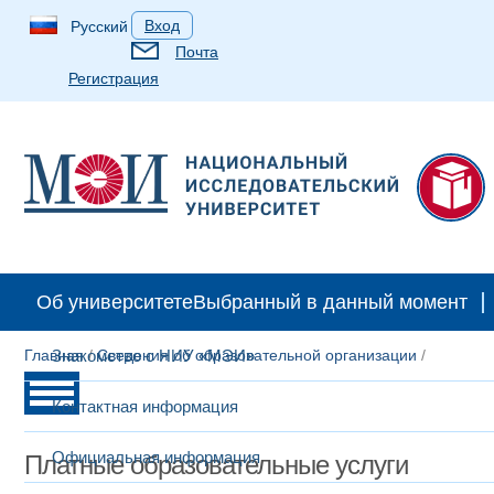
Вход
Русский
Почта
Регистрация
Об университете
Выбранный в данный момент
Главная
Знакомство с НИУ «МЭИ»
/
Сведения об образовательной организации
/
Контактная информация
Официальная информация
Платные образовательные услуги