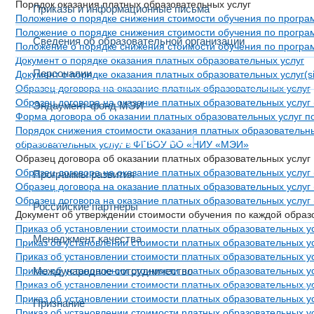
Порядок оказания платных образовательных услуг
Приказы и информационные письма
Положение о порядке снижения стоимости обучения по програм
Положение о порядке снижения стоимости обучения по програм
Сведения об образовательной организации
Положение о порядке снижения стоимости обучения по програ
Документ о порядке оказания платных образовательных услуг
Персоналии
Документ о порядке оказания платных образовательных услуг(si
Образец договора на оказание платных образовательных услуг
Образец договора на оказание платных образовательных услуг (
Эндаумент-фонд МЭИ
Форма договора об оказании платных образовательных услуг п
Порядок снижения стоимости оказания платных образовательных
Развитие и сотрудничество
образовательных услуг в ФГБОУ ВО «НИУ «МЭИ»
Образец договора об оказании платных образовательных услуг
Образец договора на оказание платных образовательных услуг 
Программы развития
Образец договора на оказание платных образовательных услуг 
Образец договора на оказание платных образовательных услуг 
Российские партнеры
Документ об утверждении стоимости обучения по каждой обра
Приказ об установлении стоимости nлатных образовательных усл
Менеджмент качества
Приказ об установлении стоимости nлатных образовательных ус
Приказ об установлении стоимости платных образовательных усл
Приказ об установлении стоимости платных образовательных ус
Международное сотрудничество
Приказ об установлении стоимости платных образовательных усл
Приказ об установлении стоимости платных образовательных усл
Признание
Приказ об установлении стоимости nлатных образовательных ус