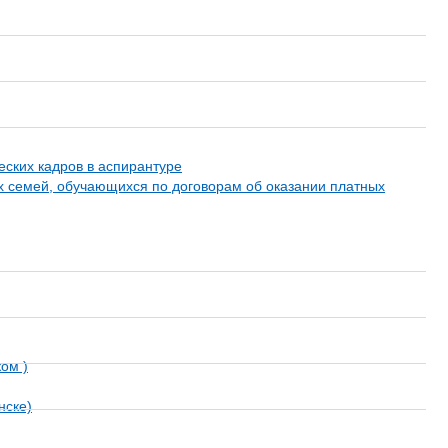
еских кадров в аспирантуре
х семей, обучающихся по договорам об оказании платных
ом )
нске)