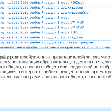
уг на 2025/2026 учебный год для 1 курса КЭК(sig)
луг на 2025/2026 учебный год для старших курсов
уг на 2025/2026 учебный год для старших курсов(sig)
уг на 2026/2027 учебный год для 1 курса
луг на 2026/2027 учебный год для 1 курса СФ МЭИ
луг на 2026/2027 учебный год для 1 курса ВФ МЭИ
уг на 2026/2027 учебный год для 1 курса КЭК
луг на 2026/2027 учебный год для старших курсов
луг на 2026/2027 учебный год для иностранных граждан
 дополнительным профессиональным программам на 2026/2027 учеб
ой с родителей(законных представителей) за присмотр
ьности
, осуществляющих образовательную деятельность, за 
 общего, основного общего или среднего общего обра
ющихся в интернате, либо за осуществление присмотра 
вательные программы начального общего, основного о