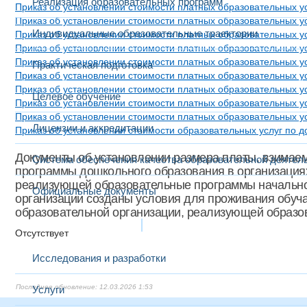
Реализация образовательных программ
Приказ об установлении стоимости nлатных образовательных усл
Приказ об установлении стоимости nлатных образовательных ус
Индивидуальные образовательные траектории
Приказ об установлении стоимости nлатных образовательных усл
Приказ об установлении стоимости платных образовательных усл
Приказ об установлении стоимости платных образовательных ус
Практическая подготовка
Приказ об установлении стоимости платных образовательных ус
Приказ об установлении стоимости платных образовательных усл
Целевое обучение
Приказ об установлении стоимости платных образовательных ус
Приказ об установлении стоимости платных образовательных ус
Лицензии и аккредитации
Приказ об установлении стоимости образовательных услуг по
Документы об установлении размера платы, взимаем
Система обеспечения качества образовательной деятел
программы дошкольного образования в организациях
реализующей образовательные программы начального
Официальные документы
организации созданы условия для проживания обуча
образовательной организации, реализующей образо
Наука и инновации
Отсутствует
Исследования и разработки
12.03.2026 1:53
Услуги