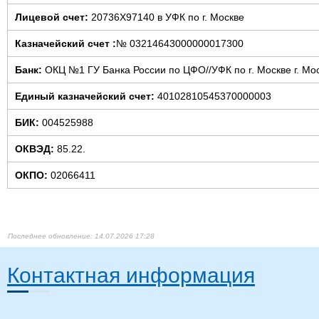
Лицевой счет:
20736Х97140 в УФК по г. Москве
Казначейский счет :
№ 03214643000000017300
Банк:
ОКЦ №1 ГУ Банка России по ЦФО//УФК по r. Москве г. Мос
Единый казначейский счет:
40102810545370000003
БИК:
004525988
ОКВЭД:
85.22.
ОКПО:
02066411
14.07.2026 17:28
Контактная информация