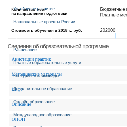
Устойчивое развитие
Бюджетные м
Количество мест
на направление подготовки
Платные мес
Национальные проекты России
202000
Стоимость обучения в 2018 г., руб.
Образование
Выбранный в данный момент
Сведения об образовательной программе
Расписание
Аннотации практик
Платные образовательные услуги
Методические материалы
Конкурсы и олимпиады
Дополнительное образование
Инфо
Онлайн-образование
Описание
Международное образование
ОПОП