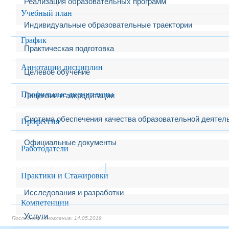
Реализация образовательных программ
Учебный план
Индивидуальные образовательные траектории
График
Практическая подготовка
Аннотации дисциплин
Целевое обучение
Профильные дисциплины
Лицензии и аккредитации
Система обеспечения качества образовательной деятел
Профессия
Официальные документы
Работодатели
Наука и инновации
Практики и Стажировки
Исследования и разработки
Компетенции
Услуги
14.05.2019
14.05.2019
14.05.2019
14.05.2019
14.05.2019
14.05.2019
14.05.2019
14.05.2019
14.05.2019
14.05.2019
14.05.2019
14.05.2019
14.05.2019