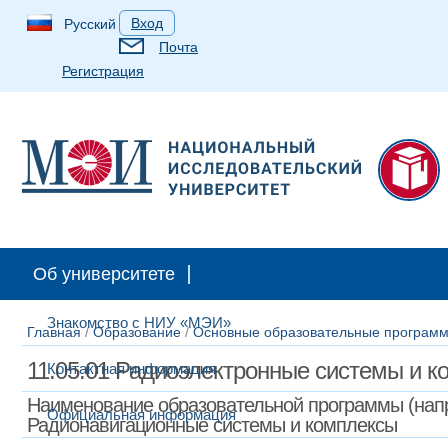
Вход
Русский
Почта
Регистрация
Об университете
Знакомство с НИУ «МЭИ»
Главная
/
Образование
/
Основные образовательные программ
11.05.01 Радиоэлектронные системы и к
Контактная информация
Наименование образовательной программы (напр
Официальная информация
Радионавигационные системы и комплексы