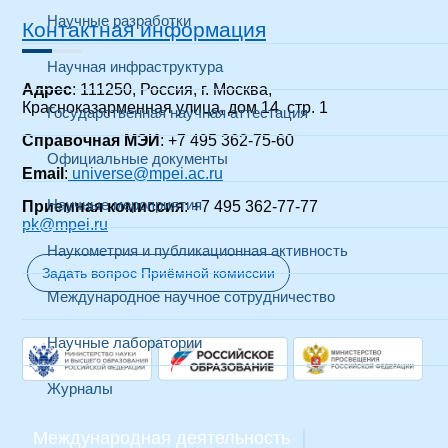
Научные разработки
Контактная информация
Научная инфраструктура
Адрес
: 111250, Россия, г. Москва,
Красноказарменная улица, дом 14
, стр. 1
Государственная научная аттестация
Справочная МЭИ
: +7 495 362-75-60
Официальные документы
Email
:
universe@mpei.ac.ru
Научные мероприятия
Приемная комиссия
: +7 495 362-77-77
pk@mpei.ru
Наукометрия и публикационная активность
Задать вопрос Приёмной комиссии
Международное научное сотрудничество
Научные лаборатории
Журналы
Международная деятельность