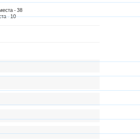
еста - 38
та - 10