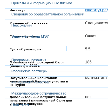
Приказы и информационные письма
Институт ра
Институт
Сведения об образовательной организации
Специалите
Уровень образования
Персоналии
Очная
Форма обучения
Эндаумент-фонд МЭИ
Развитие и сотрудничество
5,5
Срок обучения, лет
Программы развития
186
Минимальный проходной балл
(бюджет) в 2018 г.
Российские партнеры
Математика -
Вступительные испытания/
минимальный балл для участия в
Менеджмент качества
конкурсе
Международное сотрудничество
нет
Дополнительные вступительные
испытания / минимальный балл для
участия в конкурсе
Признание