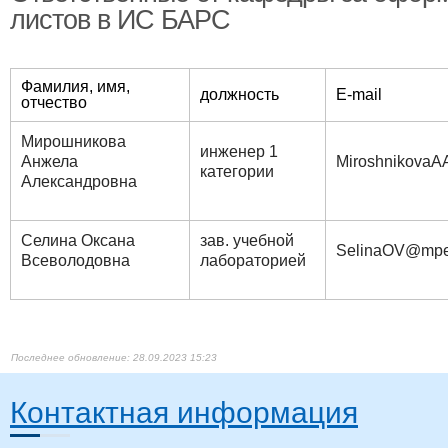
листов в ИС БАРС
Фамилия, имя,
должность
E-mail
отчество
Мирошникова
инж​​енер 1
Анжела
MiroshnikovaA
категории
Александровна
Селина Оксана
зав. учебной
SelinaOV@mpe
Всеволодовна
лабораторией
28.09.2023 15:23
Контактная информация