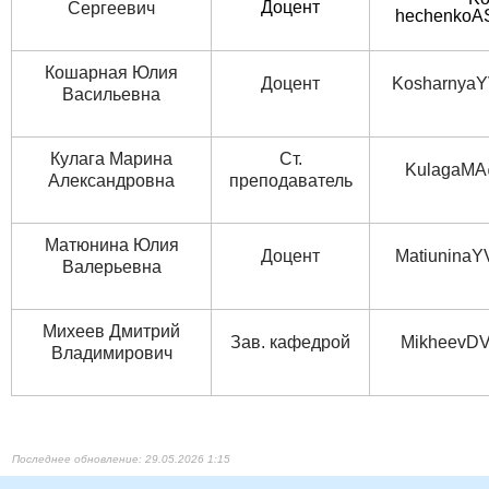
​Доцент​
Сергеевич​
hechenkoA
Кошарная Юлия
Доцент
KosharnyaY
Васильевна
Кулага Марина
Ст.
KulagaMA
Александровна
преподаватель
Матюнина Юлия
Доцент
MatiuninaY
Валерьевна
Михеев Дмитрий
Зав. кафедрой
MikheevD​​
Владимирович
29.05.2026 1:15