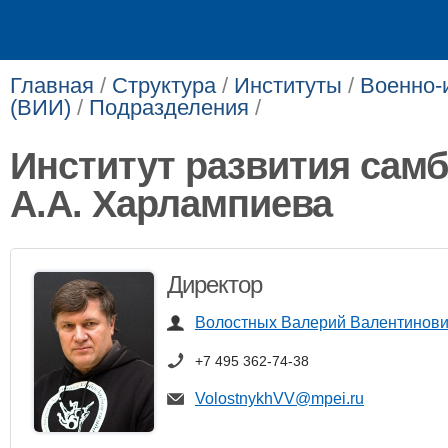
Главная
/
Структура
/
Институты
/
Военно-
(ВИИ)
/
Подразделения
/
Институт развития самб
А.А. Харлампиева
Директор
Волостных Валерий Валентинов
+7 495 362-74-38
VolostnykhVV@mpei.ru