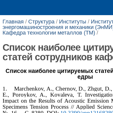
Главная
/
Структура
/
Институты
/
Институ
энергомашиностроения и механики (ЭнМИ
Кафедра технологии металлов (ТМ)
/
Список наиболее цитир
статей сотрудников ка
Список наиболее цитируемых статей
едры
1.
Marchenkov, A., Chernov, D., Zhgut, D.,
E., Poroykov, A., Kovaleva, T. Investigati
Impact on the Results of Acoustic Emission M
Specimens Tension Process // Applied Scien
№. 16. –
С
. 8280. DOI:
10.3390/app1216828