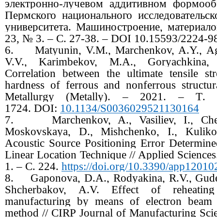
электронно-лучевом аддитивном формообр
Пермского национального исследовательск
университета. Машиностроение, материалов
23, № 3. – С. 27-38. – DOI 10.15593/2224-9
6.
Matyunin, V.M., Marchenkov, A.Y., Ag
V.V., Karimbekov, M.A., Goryachkina,
Correlation between the ultimate tensile st
hardness of ferrous and nonferrous structura
Metallurgy (Metally). – 2021. –
Т
.
1724.
DOI:
10.1134/S0036029521130164
7.
Marchenkov, A., Vasiliev, I., Ch
Moskovskaya, D., Mishchenko, I., Kuliko
Acoustic Source Positioning Error Determin
Linear Location Technique // Applied Science
1. –
С
. 224.
https://doi.org/10.3390/app12010
8.
Gaponova, D.A., Rodyakina, R.V., Guden
Shcherbakov, A.V. Effect of reheatin
manufacturing by means of electron beam 
method // CIRP Journal of Manufacturing Sci