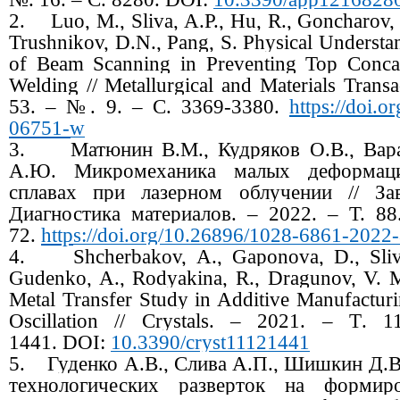
2.
Luo, M., Sliva, A.P., Hu, R., Goncharov,
Trushnikov, D.N., Pang, S. Physical Understa
of Beam Scanning in Preventing Top Conca
Welding // Metallurgical and Materials Trans
53. – №. 9. –
С
. 3369-3380.
https://doi.
06751-w
3.
Матюнин В.М., Кудряков О.В., Вар
А.Ю. Микромеханика малых деформаци
сплавах при лазерном облучении // Зав
Диагностика материалов. – 2022. – Т. 8
72.
https://doi.org/10.26896/1028-6861-2022
4.
Shcherbakov, A., Gaponova, D., Sliv
Gudenko, A., Rodyakina, R., Dragunov, V. M
Metal Transfer Study in Additive Manufactur
Oscillation // Crystals. – 2021. –
Т
. 
1441.
DOI
:
10.3390/
cryst
11121441
5.
Гуденко А.В., Слива А.П., Шишкин Д.В
технологических разверток на формир