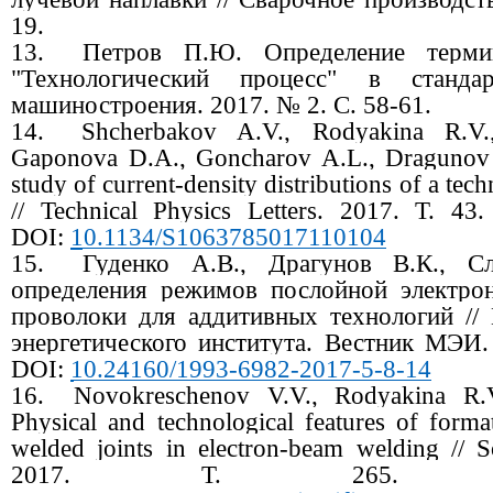
19.
13.
Петров П.Ю. Определение терми
"Технологический процесс" в станда
машиностроения. 2017. № 2. С. 58-61.
14.
Shcherbakov A.V., Rodyakina R.V.
Gaponova D.A., Goncharov A.L., Dragunov 
study of current-density distributions of a tec
// Technical Physics Letters. 2017. Т. 4
DOI:
10.1134/S1063785017110104
15.
Гуденко А.В., Драгунов В.К., С
определения режимов послойной электрон
проволоки для аддитивных технологий //
энергетического института. Вестник МЭИ.
DOI:
10.24160/1993-6982-2017-5-8-14
16.
Novokreschenov V.V., Rodyakina R.
Physical and technological features of forma
welded joints in electron-beam welding // 
2017. Т. 265. 