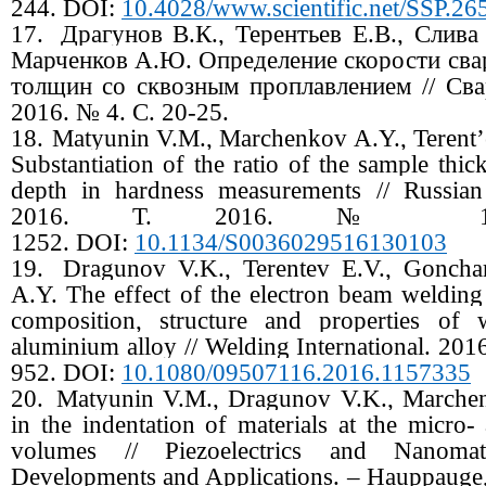
244.
DOI:
10.4028/www.scientific.net/SSP.26
17.
Драгунов В.К., Терентьев Е.В., Слива
Марченков А.Ю. Определение скорости св
толщин со сквозным проплавлением // Сва
2016. № 4. С. 20-25.
18.
Matyunin V.M., Marchenkov A.Y., Terent
Substantiation of the ratio of the sample thic
depth in hardness measurements // Russian 
2016. Т. 2016. № 13
1252.
DOI:
10.1134/S0036029516130103
19.
Dragunov V.K., Terentev E.V., Gonch
A.Y. The effect of the electron beam welding
composition, structure and properties of
aluminium alloy // Welding International. 201
952.
DOI:
10.1080/09507116.2016.1157335
20.
Matyunin V.M., Dragunov V.K., Marchenk
in the indentation of materials at the micro-
volumes // Piezoelectrics and Nanomate
Developments and Applications. – Hauppauge