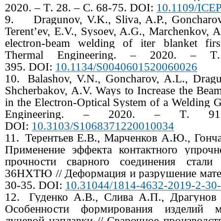
2020. –
Т
. 28. –
С
. 68-75.
DOI:
10.1109/ICE
9.
Dragunov, V.K., Sliva, A.P., Goncharov
Terent’ev, E.V., Sysoev, A.G., Marchenkov, A.
electron-beam welding of iter blanket fir
Thermal Engineering. – 2020. –
Т
395.
DOI:
10.1134/S0040601520060026
10.
Balashov, V.N., Goncharov, A.L., Dragun
Shcherbakov, A.V. Ways to Increase the Bea
in the Electron-Optical System of a Welding Gu
Engineering. – 2020. –
Т
. 
DOI:
10.3103/S1068371220010034
11.
Терентьев Е.В., Марченков А.Ю., Гонч
Применение эффекта контактного упроч
прочности сварного соединения стал
36НХТЮ // Деформация и разрушение матер
30-35.
DOI:
10.31044/1814-4632-2019-2-30
12.
Гуденко А.В., Слива А.П., Драгунов
Особенности формирования изделий м
лучевой наплавки // Сварочное производст