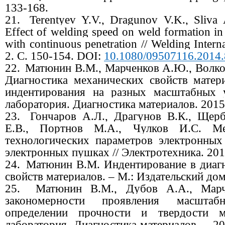
133-168.
21.
Terentyev Y.V., Dragunov V.K., Sliva 
Effect of welding speed on weld formation in
with continuous penetration // Welding Intern
2. С. 150-154.
DOI:
10.1080/09507116.2014
22.
Матюнин В.М., Марченков А.Ю., Волко
Диагностика механических свойств матер
индентирования на разных масштабных у
лаборатория. Диагностика материалов. 2015. 
23.
Гончаров А.Л., Драгунов В.К., Щерб
Е.В., Портнов М.А., Чулков И.С. Ме
технологических параметров электронных
электронных пушках // Электротехника. 2015
24.
Матюнин В.М. Индентирование в диаг
свойств материалов. – М.: Издательский дом
25.
Матюнин В.М., Дубов А.А., Мар
закономерности проявления масшта
определении прочности и твердости ме
лаборатория. Диагностика материалов. – 201