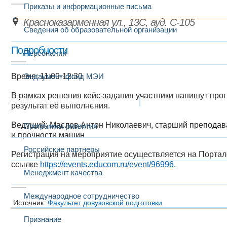
Приказы и информационные письма
Красноказарменная ул., 13С, ауд. С-105
Сведения об образовательной организации
Подробности
Персоналии
Время: 11:00-12:30
Эндаумент-фонд МЭИ
В рамках решения кейс-задания участники напишут пр
Развитие и сотрудничество
результат её выполнения.
Ведущий: Маслов Антон Николаевич, старший преподав
Программы развития
и прочности машин
Российские партнеры
Регистрация на мероприятие осуществляется на Портал
ссылке
https://events.educom.ru/event/96996
.​​​
Менеджмент качества
Международное сотрудничество
Источник:
Факультет довузовской подготовки
Признание