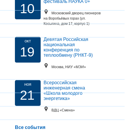
фестиваль НАУКА 0+
10
Московский дворец пионеров
на Воробьёвых горах (ул.
Косыгина, дом 17, корпус 1)
Девятая Российская
окт
национальная
19
конференция по
теплообмену (РНКТ-9)
Москва, НИУ «МЭИ»
Всероссийская
ноя
инженерная смена
21
«Школа молодого
энергетика»
ВДЦ «Смена»
Все события