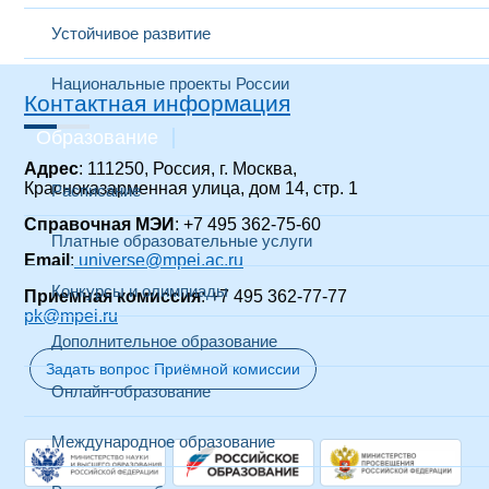
Устойчивое развитие
Национальные проекты России
Контактная информация
Образование
Адрес
: 111250, Россия, г. Москва,
Красноказарменная улица, дом 14
, стр. 1
Расписание
Справочная МЭИ
: +7 495 362-75-60
Платные образовательные услуги
Email
:
universe@mpei.ac.ru
Конкурсы и олимпиады
Приемная комиссия
: +7 495 362-77-77
pk@mpei.ru
Дополнительное образование
Задать вопрос Приёмной комиссии
Онлайн-образование
Международное образование