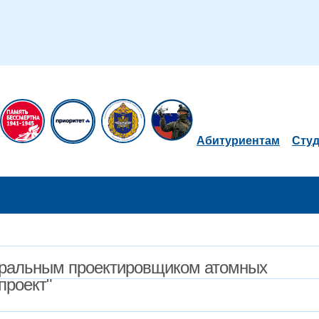
Абитуриентам
Сту
неральным проектировщиком атомных
проект"