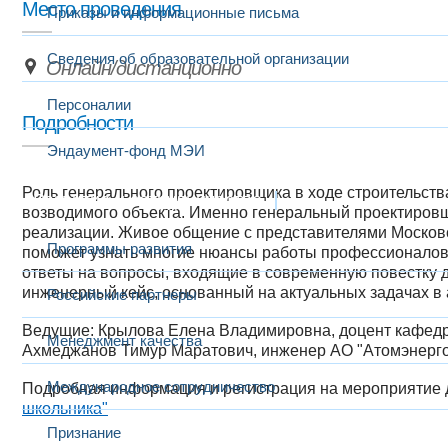
Место проведения
Приказы и информационные письма
Сведения об образовательной организации
Онлайн/дистанционно
Персоналии
Подробности
Эндаумент-фонд МЭИ
Роль генерального проектировщика в ходе строительст
Развитие и сотрудничество
возводимого объекта. Именно генеральный проектировщик
реализации. Живое общение с представителями Московс
Программы развития
поможет узнать многие нюансы работы профессионалов 
ответы на вопросы, входящие в современную повестку 
инженерный кейс, основанный на актуальных задачах в 
Российские партнеры
Ведущие: Крылова Елена Владимировна, доцент кафе
Менеджмент качества
Ахмеджанов Тимур Маратович, инженер АО "Атомэнерго
Международное сотрудничество
Подробная информация и регистрация на мероприятие
школьника"​
Признание