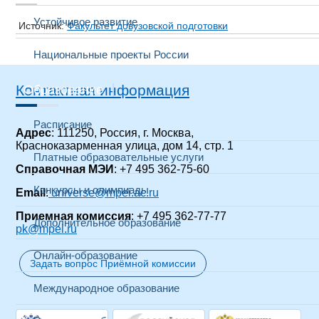
Устойчивое развитие
Источник:
Факультет довузовской подготовки
Национальные проекты России
Контактная информация
Образование
Расписание
Адрес
: 111250, Россия, г. Москва,
Красноказарменная улица, дом 14
, стр. 1
Платные образовательные услуги
Справочная МЭИ
: +7 495 362-75-60
Конкурсы и олимпиады
Email
:
universe@mpei.ac.ru
Приемная комиссия
: +7 495 362-77-77
Дополнительное образование
pk@mpei.ru
Онлайн-образование
Задать вопрос Приёмной комиссии
Международное образование