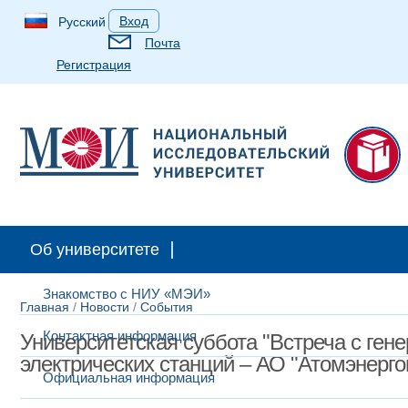
Вход
Русский
Почта
Регистрация
Об университете
Знакомство с НИУ «МЭИ»
Главная
/
Новости
/
События
Контактная информация
Университетская суббота "Встреча с ге
электрических станций – АО "Атомэнерго
Официальная информация