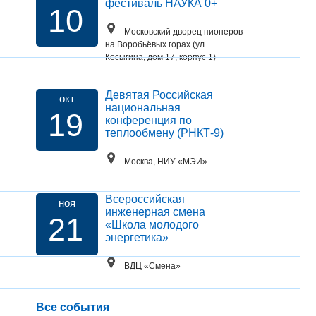
фестиваль НАУКА 0+
10
Московский дворец пионеров
на Воробьёвых горах (ул.
Косыгина, дом 17, корпус 1)
Девятая Российская
окт
национальная
19
конференция по
теплообмену (РНКТ-9)
Москва, НИУ «МЭИ»
Всероссийская
ноя
инженерная смена
21
«Школа молодого
энергетика»
ВДЦ «Смена»
Все события