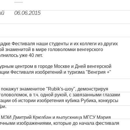
ый
06.06.2015
щадке Фестиваля наши студенты и их коллеги из других
мой знаменитой в мире головоломки венгерского
лнилось уже 40 лет.
урным центром в городе Москве и Дней венгерской
ации Фестиваля изобретений и туризма "Венгрия +"
покажут знаменитое "Rubik's-шоу", демонстрируя
оловоломок, в т.ч. одной рукой, с завязанными глазами
тации об истории изобретения кубика Рубика, конкурсы
фи.
са МЭИ Дмитрий Крюзбан и выпускница МГСУ Мария
зличными изображениями, которые до начала фестиваля