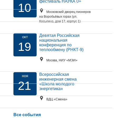
фестиваль НАУКА 0+
10
Московский дворец пионеров
на Воробьёвых горах (ул.
Косыгина, дом 17, корпус 1)
Девятая Российская
окт
национальная
19
конференция по
теплообмену (РНКТ-9)
Москва, НИУ «МЭИ»
Всероссийская
ноя
инженерная смена
21
«Школа молодого
энергетика»
ВДЦ «Смена»
Все события