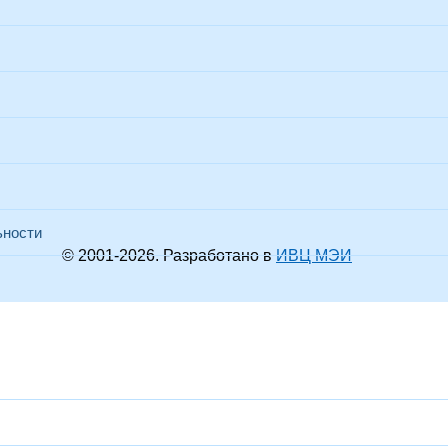
ьности
© 2001-
2026
. Разработано в
ИВЦ МЭИ