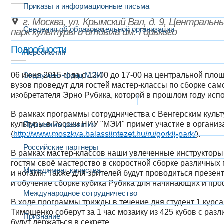
Приказы и информационные письма
г. Москва, ул. Крымский Вал, д. 9, Центральн
Сведения об образовательной организации
парк культуры и отдыха им. Горького
Подробности
Персоналии
06 июня 2015 года с 12-00 до 17-00 на центральной пло
Эндаумент-фонд МЭИ
вузов проведут для гостей мастер-классы по сборке са
изобретателя Эрно Рубика, которой в прошлом году испо
Развитие и сотрудничество
В рамках программы сотрудничества с Венгерским культ
культуры в России НИУ "МЭИ" примет участие в организ
Программы развития
(
http://www.moszkva.balassiintezet.hu/ru/gorkij-park/
).
Российские партнеры
В рамках мастер-классов наши увлеченные инструкторы 
гостям своё мастерство в скоростной сборке различных г
Менеджмент качества
и ногами. Также для зрителей будут проводиться презен
и обучение сборке кубика Рубика для начинающих и про
Международное сотрудничество
В ходе программы трижды в течение дня студент 1 кур
Тимощенко соберут за 1 час мозаику из 425 кубов с ра
Признание
будут держаться в секрете.