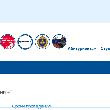
Абитуриентам
Сту
ия +"
Сроки проведения