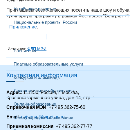
Устойчивое развитие
Приглашаем всех желающих посетить наше шоу и обучаю
кулинарную программу в рамках Фестиваля "Венгрия +"!
Национальные проекты России
Приложение
.​
Образование
Источник:
ФДП МЭИ
Расписание
Платные образовательные услуги
Контактная информация
Конкурсы и олимпиады
Дополнительное образование
Адрес
: 111250, Россия, г. Москва,
Красноказарменная улица, дом 14
, стр. 1
Онлайн-образование
Справочная МЭИ
: +7 495 362-75-60
Email
:
universe@mpei.ac.ru
Международное образование
Приемная комиссия
: +7 495 362-77-77