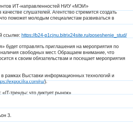
дентов ИТ-направленностей НИУ «МЭИ»
в качестве слушателей. Агентство стремится создать
 что поможет молодым специалистам развиваться в
й ссылке:
https://b24-p1cjnu.bitrix24site.ru/poseshenie_stud/
» будет отправлять приглашения на мероприятия по
т наличия свободных мест. Обращаем внимание, что
тносится к своим обязательствам и посещает мероприятия
а в рамках Выставки информационных технологий и
tps://expocifra.com/ru/
).
«IT-тренды: что диктует рынок»
он 3.