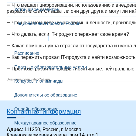
➖
Что мешает цифровизации, использованию и внедрен
Устойчивое развитие
разработчиков? Слышат ли они друг друга и могут ли н
➖
Что на самом деле нужно промышленности, производит
Национальные проекты России
➖
Что делать, если IT-продукт опережает своё время?
Образование
➖
Какая помощь нужна отрасли от государства и нужна 
Расписание
➖
Как пережить провал IT-продукта и найти возможность
Платные образовательные услуги
➖
Прогнозы развития цифры: позитивные, нейтральные 
Значение поля videoColumn.
Конкурсы и олимпиады
Дополнительное образование
Онлайн-образование
Контактная информация
Международное образование
Адрес
: 111250, Россия, г. Москва,
Красноказарменная улица, дом 14, стр 1