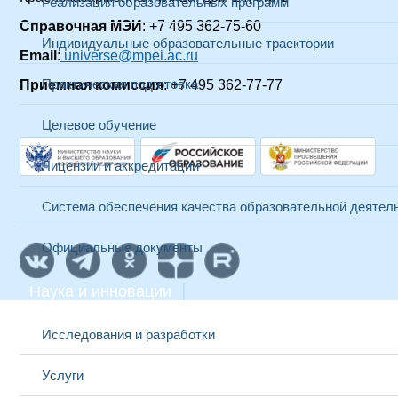
Реализация образовательных программ
Справочная МЭИ
: +7 495 362-75-60
Индивидуальные образовательные траектории
Email
:
universe@mpei.ac.ru
Практическая подготовка
Приемная комиссия
: +7 495 362-77-77
Целевое обучение
Лицензии и аккредитации
Система обеспечения качества образовательной деятел
Официальные документы
Наука и инновации
Исследования и разработки
Услуги