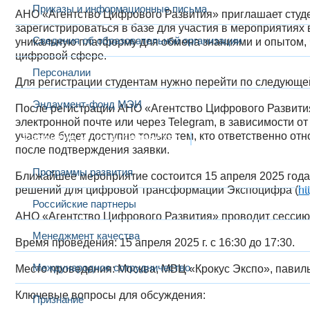
Приказы и информационные письма
АНО «Агентство Цифрового Развития» приглашает сту
зарегистрироваться в базе для участия в мероприятиях 
Сведения об образовательной организации
уникальную платформу для обмена знаниями и опытом,
цифровой сфере.
Персоналии
Для регистрации студентам нужно перейти по следующе
Эндаумент-фонд МЭИ
После регистрации АНО «Агентство Цифрового Развития
электронной почте или через Telegram, в зависимости о
участие будет доступно только тем, кто ответственно о
Развитие и сотрудничество
после подтверждения заявки.
Программы развития
Ближайшее мероприятие состоится 15 апреля 2025 год
решений для цифровой трансформации Экспоцифра (
ht
Российские партнеры
АНО «Агентство Цифрового Развития» проводит сессию: 
Менеджмент качества
Время проведения: 15 апреля 2025 г. с 16:30 до 17:30.
Международное сотрудничество
Место проведения: Москва, МВЦ «Крокус Экспо», павиль
Ключевые вопросы для обсуждения:
Признание