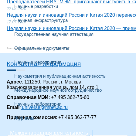
Преподавателей НИУ "МЭИ" приглашают выступить в ка
Научные разработки
22.08.2020
Неделя науки и инноваций России и Китая 2020 перене
Научная инфраструктура
17.07.2020
Неделя науки и инноваций России и Китая 2020 ― прием
Государственная научная аттестация
Официальные документы
21.07.2026 16:08
Научные мероприятия
Контактная информация
Наукометрия и публикационная активность
Адрес
: 111250, Россия, г. Москва,
Красноказарменная улица, дом 14, стр 1
Международное научное сотрудничество
Справочная МЭИ
: +7 495 362-75-60
Научные лаборатории
Email
:
universe@mpei.ac.ru
Приемная комиссия
: +7 495 362-77-77
Журналы
Международная деятельность