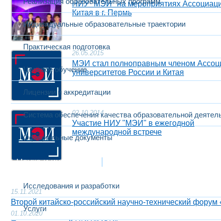
Реализация образовательных программ
НИУ "МЭИ" на мероприятиях Ассоциации
Китая в г. Пермь
Индивидуальные образовательные траектории
Практическая подготовка
26.05.2015
МЭИ стал полноправным членом Ассоци
Целевое обучение
университетов России и Китая
Лицензии и аккредитации
02.10.2014
Система обеспечения качества образовательной деятел
Участие НИУ "МЭИ" в ежегодной
международной встрече
Официальные документы
Наука и инновации
Исследования и разработки
15.11.2021
Второй китайско-российский научно-технический форум 
Услуги
01.10.2020