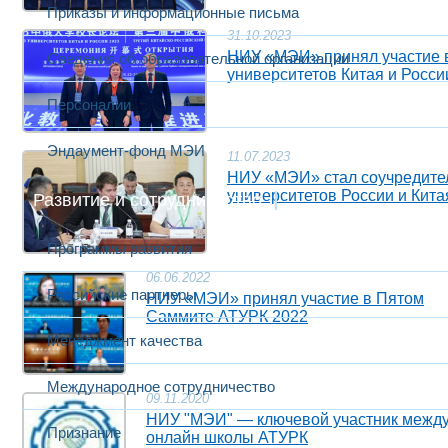
Приказы и информационные письма
31.10.2023
НИУ «МЭИ» принял участие в
Сведения об образовательной организации
университетов Китая и Росси
Персоналии
Эндаумент-фонд МЭИ
11.07.2023
НИУ «МЭИ» стал соучредител
университетов России и Кита
Развитие и сотрудничество
Программы развития
06.06.2022
Российские партнеры
НИУ «МЭИ» принял участие в Пятом
Саммите АТУРК 2022
Менеджмент качества
Международное сотрудничество
09.11.2020
НИУ "МЭИ" ― ключевой участник между
Признание
онлайн школы АТУРК