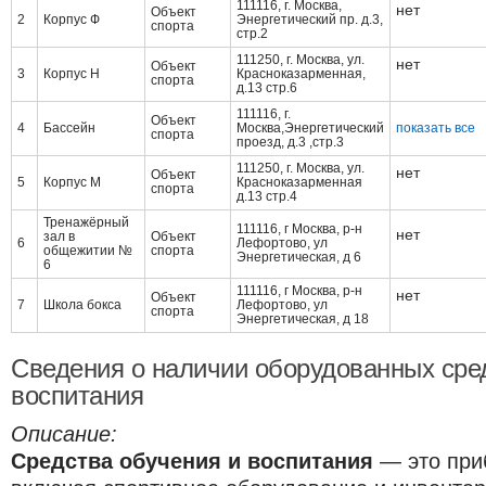
111116, г. Москва,
нет
Объект
2
Корпус Ф
Энергетический пр. д.3,
спорта
стр.2
111250, г. Москва, ул.
нет
Объект
3
Корпус Н
Красноказарменная,
спорта
д.13 стр.6
111116, г.
Объект
4
Бассейн
Москва,Энергетический
показать все
спорта
проезд, д.3 ,стр.3
111250, г. Москва, ул.
нет
Объект
5
Корпус М
Красноказарменная
спорта
д.13 стр.4
Тренажёрный
111116, г Москва, р-н
нет
зал в
Объект
6
Лефортово, ул
общежитии №
спорта
Энергетическая, д 6
6
111116, г Москва, р-н
нет
Объект
7
Школа бокса
Лефортово, ул
спорта
Энергетическая, д 18
Сведения о наличии оборудованных сре
воспитания
Описание:
Средства обучения и воспитания
— это при