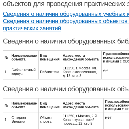
объектов для проведения практических 
Сведения о наличии оборудованных учебных 
Сведения о наличии оборудованных объектов
практических занятий
Сведения о наличии оборудованных биб
Приспособлен
Наименование
Вид
Адрес места
№
использовани
объекта
помещения
нахождения объекта
и лицами с ОВ
111250, г. Москва, ул.
да
Библиотечный
1
Библиотека
Красноказарменная,
корпус
д. 13, стр. 3
Сведения о наличии оборудованных объ
Приспособле
Наименование
Вид
Адрес места
№
использован
объекта
помещения
нахождения объекта
и лицами с О
111250, г Москва, 2-й
нет
Стадион
Объект
1
Краснокурсантский
Энергия
спорта
проезд,д.12, стр.8