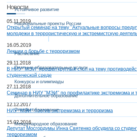
Новости
Устойчивое развитие
05.11.2019
Национальные проекты России
Открытый семинар на тему "Актуальные вопросы преду
молодежи в террористическую и экстремистскую деятель
Образование
16.05.2019
Лекции о борьбе с терроризмом
Расписание
29.11.2018
Платные образовательные услуги
В НИУ "МЭИ" прошел круглый стол на тему противодейс
студенческой среде
Конкурсы и олимпиады
27.11.2018
Семинар в НИУ "МЭИ" по профилактике экстремизма и 
Дополнительное образование
12.12.2017
Онлайн-образование
НИУ "МЭИ" против экстремизма и терроризма
15.02.2016
Международное образование
Депутат Мосгордумы Инна Святенко обсудила со студен
терроризмом