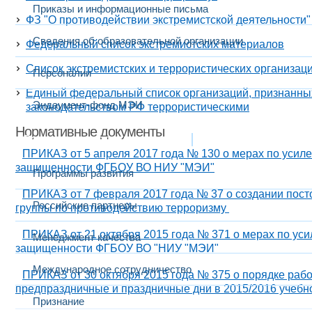
Приказы и информационные письма
ФЗ "О противодействии экстремистской деятельности"​
Сведения об образовательной организации
Федеральный список экстремистских материалов
Список экстремистских и террористических организац
Персоналии
Единый федеральный список организаций, признанных
Эндаумент-фонд МЭИ
законодательством РФ террористическими
Нормативные документы
Развитие и сотрудничество
ПРИКАЗ от 5 апреля 2017 года № 130 о мерах по усил
защищенности ФГБОУ ВО НИУ "МЭИ"
Программы развития
ПРИКАЗ от 7 февраля 2017 года № 37 о создании пос
Российские партнеры
группы по противодействию терроризму
ПРИКАЗ от 21 октября 2015 года № 371 о мерах по ус
Менеджмент качества
защищенности ФГБОУ ВО "НИУ "МЭИ"
Международное сотрудничество
ПРИКАЗ от 30 октября 2015 года № 375 о порядке рабо
предпраздничные и праздничные дни в 2015/2016 учебн
Признание