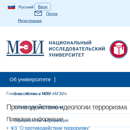
Вход
Русский
Почта
Регистрация
Об университете
Главная
Знакомство с НИУ «МЭИ»
/
Жизнь в МЭИ
/
Противодействие идеологии терроризма
Контактная информация
Правовая информация
Официальная информация
ФЗ "О противодействии терроризму"