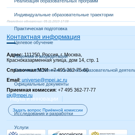
Реализация образовательных программ
Индивидуальные образовательные траектории
05.11.2019 17:08
Практическая подготовка
Контактная информация
Целевое обучение
Адрес
: 111250, Россия, г. Москва,
Лицензии и аккредитации
Красноказарменная улица, дом 14, стр. 1
Справочная МЭИ
Система обеспечения качества образовательной деятел
: +7 495 362-75-60
Email
:
universe@mpei.ac.ru
Официальные документы
Приемная комиссия
: +7 495 362-77-77
pk@mpei.ru
Наука и инновации
Задать вопрос Приёмной комиссии
Исследования и разработки
Услуги