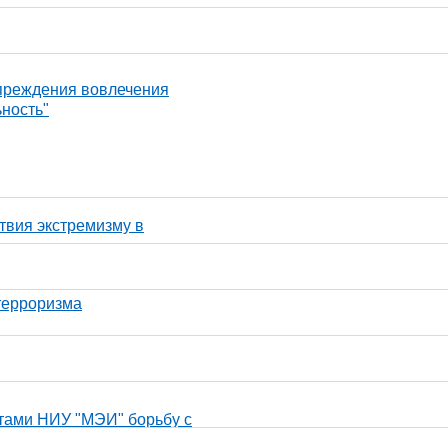
преждения вовлечения
ность"
твия экстремизму в
терроризма
тами НИУ "МЭИ" борьбу с