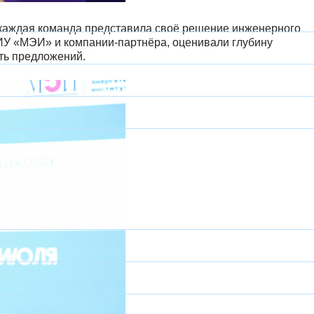
 каждая команда представила своё решение инженерного
НИУ «МЭИ» и компании-партнёра, оценивали глубину
ть предложений.