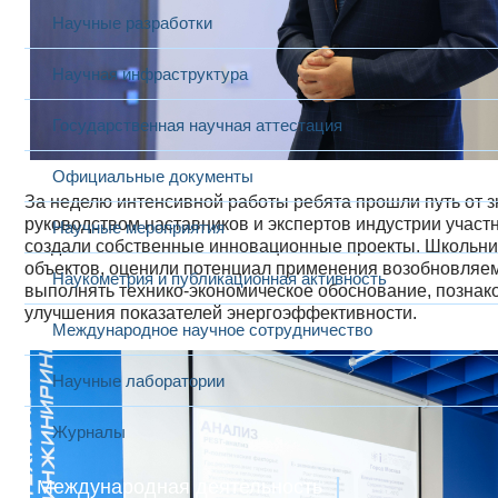
Научные разработки
Научная инфраструктура
Государственная научная аттестация
Официальные документы
За неделю интенсивной работы ребята прошли путь от з
руководством наставников и экспертов индустрии участн
Научные мероприятия
создали собственные инновационные проекты. Школьни
объектов, оценили потенциал применения возобновляемы
Наукометрия и публикационная активность
выполнять технико-экономическое обоснование, познак
улучшения показателей энергоэффективности.
Международное научное сотрудничество
Научные лаборатории
Журналы
Международная деятельность