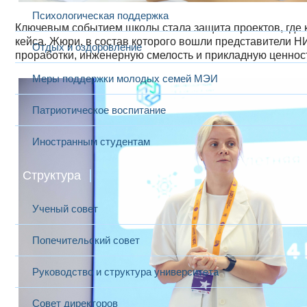
Психологическая поддержка
Ключевым событием школы стала защита проектов, где
кейса. Жюри, в состав которого вошли представители 
Отдых и оздоровление
проработки, инженерную смелость и прикладную ценнос
Меры поддержки молодых семей МЭИ
Патриотическое воспитание
Иностранным студентам
Структура
Ученый совет
Попечительский совет
Руководство и структура университета
Совет директоров