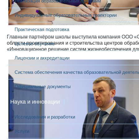
Реализация образовательных программ
Индивидуальные образовательные траектории
Практическая подготовка
Главным партнёром школы выступила компания ООО «Св
области проектирования и строительства центров обраб
Целевое обучение
«Инновационное решение систем жизнеобеспечения для
Лицензии и аккредитации
Система обеспечения качества образовательной деятел
Официальные документы
Наука и инновации
Исследования и разработки
Услуги