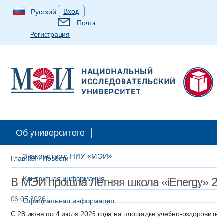
Вход
Русский
Почта
Регистрация
Об университете
Знакомство с НИУ «МЭИ»
Главная
/
Новости
Контактная информация
В МЭИ прошла Летняя школа «iEnergy» 
06.07.2026
Официальная информация
С 28 июня по 4 июля 2026 года на площадке учебно-оздорови