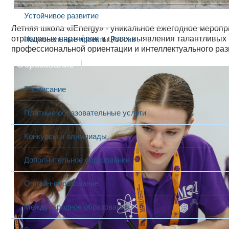
Устойчивое развитие
Летняя школа «iEnergy» - уникальное ежегодное меро
отраслевых партнёров в целях выявления талантливых 
Национальные проекты России
профессиональной ориентации и интеллектуального раз
Образование
Расписание
Платные образовательные услуги
Конкурсы и олимпиады
Дополнительное образование
Онлайн-образование
Международное образование