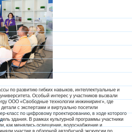
ссы по развитию гибких навыков, интеллектуальные и
 университета. Особый интерес у участников вызвали
ergy ООО «Свободные технологии инжиниринг», где
 детали с экспертами и виртуально посетили
тер-класс по цифровому проектированию, в ходе которого
ель здания. В рамках культурной программы участники
ся
али, как менялись освещение, водоснабжение и
иняли участие в обзорной автобусной экскурсии по