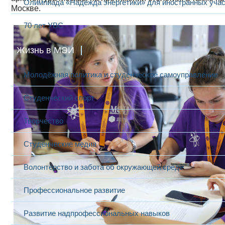
Олимпиада «Надежда энергетики» для иностранных учас
Москве.
70 лет УВС
Жизнь в МЭИ
Молодёжная политика и студенческое самоуправление
Студенческий спорт
Творчество
Студенческие медиа
Волонтёрство и забота об окружающей среде
Профессиональное развитие
Развитие надпрофессиональных навыков