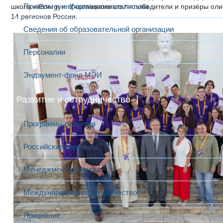
Приказы и информационные письма
школа «iEnergy». Участниками стали победители и призёры ол
14 регионов России.
Сведения об образовательной организации
Персоналии
Эндаумент-фонд МЭИ
Развитие и сотрудничество
Программы развития
Российские партнеры
Менеджмент качества
Международное сотрудничество
Признание