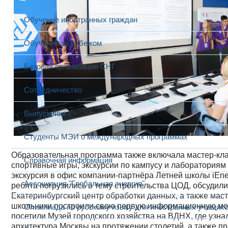
Обучение иностранных граждан
Обучение за рубежом
Базовая организация СНГ
Сотрудничество
Выпускники
Студенты МЭИ о международных программах
Образовательная программа также включала мастер-кла
Справочная информация
спортивные игры, экскурсии по кампусу и лабораториям
экскурсия в офис компании-партнёра Летней школы iEn
Ассоциация "Глобальная энергия"
ребята погрузились в тему строительства ЦОД, обсудили
Екатеринбургский центр обработки данных, а также мас
школьники построили свою первую информационную мод
Олимпиада по русскому языку для иностранных учащих
посетили Музей городского хозяйства на ВДНХ, где узн
архитектура Москвы на протяжении столетий, а также пр