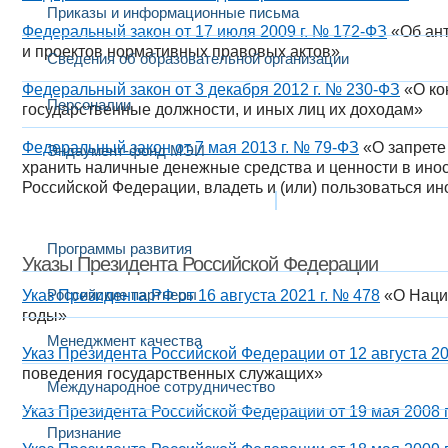
Приказы и информационные письма
Федеральный закон от 17 июля 2009 г. № 172-ФЗ
«Об ант
и проектов нормативных правовых актов»
Сведения об образовательной организации
Федеральный закон от 3 декабря 2012 г. № 230-ФЗ
«О ко
Персоналии
государственные должности, и иных лиц их доходам»
Федеральный закон от 7 мая 2013 г. № 79-ФЗ
«О запрете 
Эндаумент-фонд МЭИ
хранить наличные денежные средства и ценности в ино
Российской Федерации, владеть и (или) пользоваться
Развитие и сотрудничество
Программы развития
Указы Президента Российской Федерации
Российские партнеры
Указ Президента РФ от 16 августа 2021 г. № 478
«О Нацио
годы»
Менеджмент качества
Указ Президента Российской Федерации от 12 августа 20
поведения государственных служащих»
Международное сотрудничество
Указ Президента Российской Федерации от 19 мая 2008 г
Признание