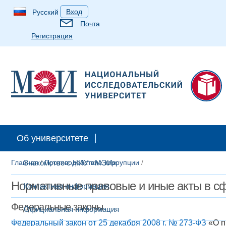
Вход
Русский
Почта
Регистрация
Абитуриентам
Студентам
Аспирантам
Выпускн
Об университете
Главная
Знакомство с НИУ «МЭИ»
/
Противодействие коррупции
/
Нормативные правовые и иные акты в сф
Контактная информация
Федеральные законы
Официальная информация
Федеральный закон от 25 декабря 2008 г. № 273-ФЗ
«О п