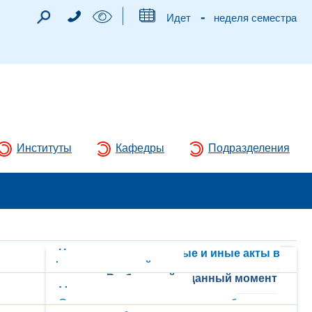
-
Идет
неделя семестра
Институты
Кафедры
Подразделения
Нормативные правовые и иные акты в
сфере противодействия
коррупции
Выбранный в данный момент
Методические материалы
Сведения о доходах, расходах, об