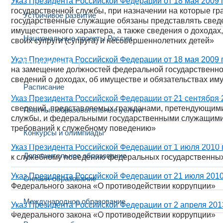
Указ Президента Российской Федерации от 18 мая 2009 г
государственной службы, при назначении на которые г
Устойчивое развитие
государственные служащие обязаны представлять сведе
имущественного характера, а также сведения о доходах
Национальные проекты России
своих супруги (супруга) и несовершеннолетних детей»
Указ Президента Российской Федерации от 18 мая 2009 г
Образование
на замещение должностей федеральной государственн
сведений о доходах, об имуществе и обязательствах им
Расписание
Указ Президента Российской Федерации от 21 сентября 
сведений, представляемых гражданами, претендующим
Платные образовательные услуги
службы, и федеральными государственными служащим
требований к служебному поведению»
Конкурсы и олимпиады
Указ Президента Российской Федерации от 1 июля 2010 
Дополнительное образование
к служебному поведению федеральных государственных
Указ Президента Российской Федерации от 21 июля 2010
Онлайн-образование
Федерального закона «О противодействии коррупции»
Международное образование
Указ Президента Российской Федерации от 2 апреля 2013
Федерального закона «О противодействии коррупции»