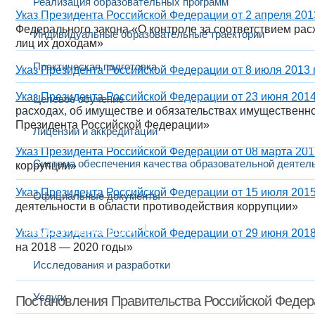
Реализация образовательных программ
Указ Президента Российской Федерации от 2 апреля 2013
Федерального закона «О контроле за соответствием ра
Индивидуальные образовательные траектории
лиц их доходам»
Практическая подготовка
Указ Президента Российской Федерации от 8 июля 2013 
Указ Президента Российской Федерации от 23 июня 2014
Целевое обучение
расходах, об имуществе и обязательствах имущественно
Президента Российской Федерации»
Лицензии и аккредитации
Указ Президента Российской Федерации от 08 марта 2015
Система обеспечения качества образовательной деятел
коррупции»
Указ Президента Российской Федерации от 15 июля 2015
Официальные документы
деятельности в области противодействия коррупции»
Наука и инновации
Указ Президента Российской Федерации от 29 июня 2018
на 2018 — 2020 годы»
Исследования и разработки
Услуги
Постановления Правительства Российской Федер