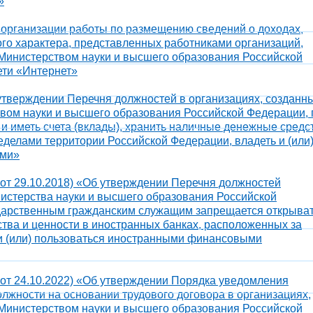
»
б организации работы по размещению сведений о доходах,
го характера, представленных работниками организаций,
Министерством науки и высшего образования Российской
ети «Интернет»
 утверждении Перечня должностей в организациях, созданн
вом науки и высшего образования Российской Федерации, 
и иметь счета (вклады), хранить наличные денежные средс
еделами территории Российской Федерации, владеть и (или
ами»
. от 29.10.2018) «Об утверждении Перечня должностей
истерства науки и высшего образования Российской
дарственным гражданским служащим запрещается открыват
ства и ценности в иностранных банках, расположенных за
и (или) пользоваться иностранными финансовыми
. от 24.10.2022) «Об утверждении Порядка уведомления
жности на основании трудового договора в организациях,
Министерством науки и высшего образования Российской