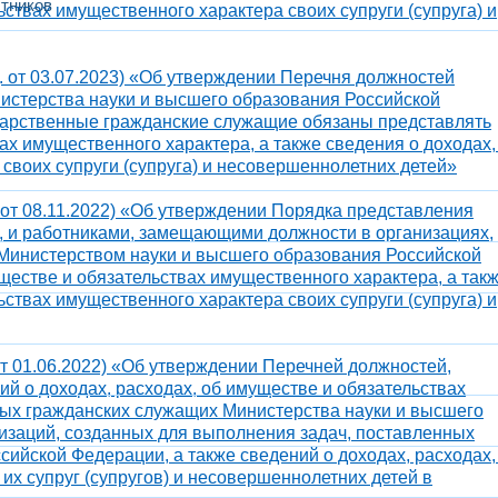
тников
ьствах имущественного характера своих супруги (супруга) и
д. от 03.07.2023) «Об утверждении Перечня должностей
истерства науки и высшего образования Российской
арственные гражданские служащие обязаны представлять
ах имущественного характера, а также сведения о доходах,
своих супруги (супруга) и несовершеннолетних детей»
. от 08.11.2022) «Об утверждении Порядка представления
 и работниками, замещающими должности в организациях,
Министерством науки и высшего образования Российской
ществе и обязательствах имущественного характера, а так
ьствах имущественного характера своих супруги (супруга) и
 от 01.06.2022) «Об утверждении Перечней должностей,
й о доходах, расходах, об имуществе и обязательствах
ых гражданских служащих Министерства науки и высшего
изаций, созданных для выполнения задач, поставленных
ийской Федерации, а также сведений о доходах, расходах,
их супруг (супругов) и несовершеннолетних детей в