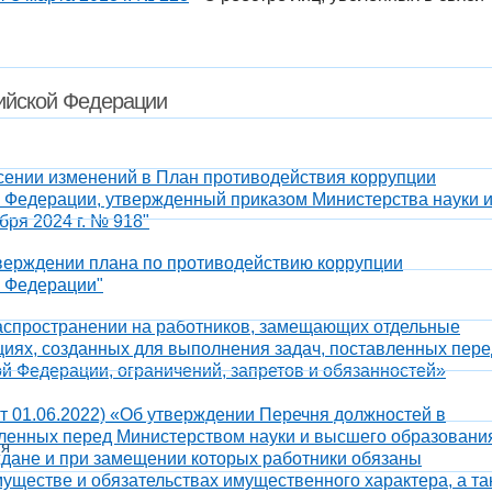
ийской Федерации​
есении изменений в План противодействия коррупции
 Федерации, утвержденный приказом Министерства науки 
ря 2024 г. № 918"
тверждении плана по противодействию коррупции
й Федерации"
 распространении на работников, замещающих отдельные
циях, созданных для выполнения задач, поставленных пере
й Федерации, ограничений, запретов и обязанностей»
 от 01.06.2022) «Об утверждении Перечня должностей в
вленных перед Министерством науки и высшего образовани
ся
ждане и при замещении которых работники обязаны
муществе и обязательствах имущественного характера, а та