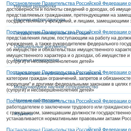
Постановление Правительства Российской Федерации от
Научные разработки
достоверности и полноты сведений о доходах, об имуще
представляемых гражданами, претендующими на замещ
Научная инфраструктура
государственных учреждений, и лицами, замещающими 
Постановление Правительства Российской Федерации от
Государственная научная аттестация
представления лицом, поступающим на работу на должн
учреждения, а также руководителем федерального госуд
Официальные документы
об имуществе и обязательствах имущественного характе
имущественного характера и о доходах, об имуществе и
Научные мероприятия
(супруги) и несовершеннолетних детей»
Постановление Правительства Российской Федерации от
Наукометрия и публикационная активность
категории граждан ограничений, запретов и обязаннос
коррупции“ и другими федеральными законами в целях 
Международное научное сотрудничество
(супруги) и несовершеннолетних детей»
Научные лаборатории
Постановление Правительства Российской Федерации от
работодателем о заключении трудового или гражданско-
с гражданином, замещавшим должности государственно
Журналы
устанавливается нормативными правовыми актами Рос
Международная деятельность
Постановление Правительства Российской Федерации от 