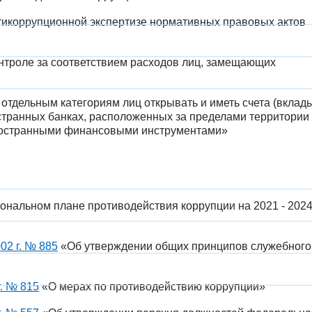
икоррупционной экспертизе нормативных правовых актов
нтроле за соответствием расходов лиц, замещающих
отдельным категориям лиц открывать и иметь счета (вклады
странных банках, расположенных за пределами территории
 иностранными финансовыми инструментами»
нальном плане противодействия коррупции на 2021 - 202
02 г. № 885
«Об утверждении общих принципов служебного
. № 815
«О мерах по противодействию коррупции»