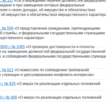
. № 557
«Об утверждении перечня должностей федерально
раждане и при замещении которых федеральные
ния о своих доходах, об имуществе и обязательствах
, об имуществе и обязательствах имущественного характер
. № 559
«О представлении гражданами, претендующими
ой службы, и федеральными государственными служащими
ущественного характера»
2009 г. № 1065
«О проверке достоверности и полноты
и на замещение должностей федеральной государственной
и, и соблюдения федеральными государственными служащ
г. № 821
«О комиссиях по соблюдению требований
 служащих и урегулированию конфликта интересов»
 г. № 925
«О мерах по реализации отдельных положений
 г. № 309
«О мерах по реализации отдельных положений