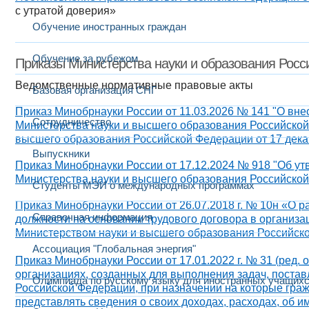
с утратой доверия»
Обучение иностранных граждан
Обучение за рубежом
Приказы Министерства науки и образования Росс
Ведомственные нормативные правовые акты
Базовая организация СНГ
Приказ Минобрнауки России от 11.03.2026 № 141 "О вн
Сотрудничество
Министерства науки и высшего образования Российской
высшего образования Российской Федерации от 17 декаб
Выпускники
Приказ Минобрнауки России от 17.12.2024 № 918 "Об у
Министерства науки и высшего образования Российско
Студенты МЭИ о международных программах
Приказ Минобрнауки России от 26.07.2018 г. № 10н «О
Справочная информация
должности на основании трудового договора в организа
Министерством науки и высшего образования Российско
Ассоциация "Глобальная энергия"
Приказ Минобрнауки России от 17.01.2022 г. № 31 (ред.
организациях, созданных для выполнения задач, поста
Олимпиада по русскому языку для иностранных учащих
Российской Федерации, при назначении на которые гра
представлять сведения о своих доходах, расходах, об и