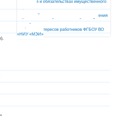
имуществе и обязательствах имущественного
характера
Формы документов, связанных с
противодействием коррупции, для заполнения
Комиссия по соблюдению требований к
служебному поведению и урегулированию
конфликта интересов работников ФГБОУ ВО
«НИУ «МЭИ»
),
4