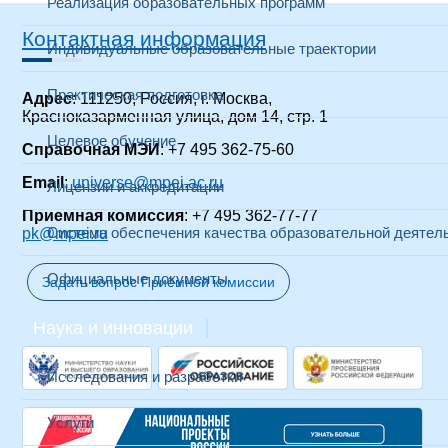
Реализация образовательных программ
Контактная информация
Индивидуальные образовательные траектории
Практическая подготовка
Адрес
: 111250, Россия, г. Москва,
Красноказарменная улица, дом 14
, стр. 1
Целевое обучение
Справочная МЭИ
: +7 495 362-75-60
Email
:
universe@mpei.ac.ru
Лицензии и аккредитации
Приемная комиссия
: +7 495 362-77-77
Система обеспечения качества образовательной деятел
pk@mpei.ru
Официальные документы
Задать вопрос Приёмной комиссии
Наука и инновации
Исследования и разработки
Услуги