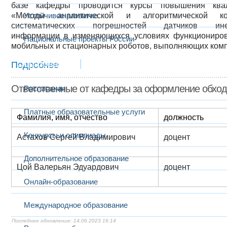
базе кафедры проводится курсы повышения квал
«Методы аналитической и алгоритмической ко
Устойчивое развитие
систематических погрешностей датчиков ине
информации в изменяющихся условиях функциониров
Национальные проекты России
мобильных и стационарных роботов, выполняющих комп
Образование
Подробнее
Ответственные от кафедры за оформление обхо
Расписание
Платные образовательные услуги
Фамилия, имя, отчество
должность
Конкурсы и олимпиады
Астахов Сергей Владимирович
доцент
Дополнительное образование
Цой Валерьян Эдуардович
доцент
Онлайн-образование
Международное образование
14.06.2023 16:14