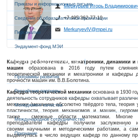
Приказы и информационные письма
Меркурьев Игорь Владимирови
+7 495 362-77-19
Сведения об образовательной организации
MerkuryevIV@mpei.ru
Персоналии
Эндаумент-фонд МЭИ
Развитие и сотрудничество
Кафедра робототехники, мехатроники, динамики и
машин
образована в 2016 году путем слияни
теоретической механики и мехатроники и кафедры 
Программы развития
прочности машин им. В.В.Болотина.
Российские партнеры
Кафедра теоретической механики
основана в 1930 го
деятельность сотрудников кафедры охватывает различ
механики (механика абсолютно твёрдого тела, теория 
Менеджмент качества
пластичности, теория механизмов и машин, гидроме
также смежные области математики. Многие
Международное сотрудничество
преподаватели кафедры получили заслуженную из
своими научными и методическими работами, а са
Признание
выдвинулась в число ведущих кафедр по данному п