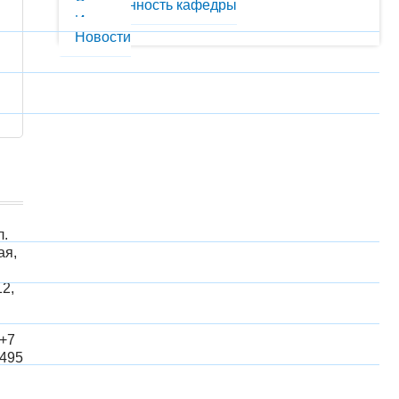
Оснащенность кафедры
История
Новости
л.
ая,
12,
 +7
 495