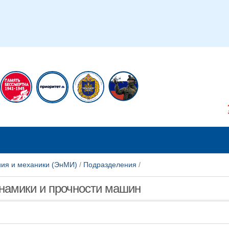
икам
Сотрудникам
ния и механики (ЭнМИ)
/
Подразделения
/
инамики и прочности машин