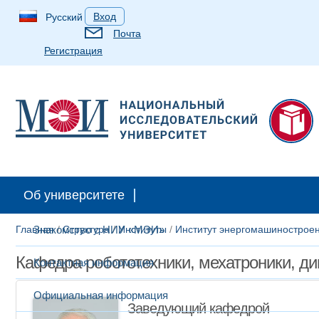
Вход
Русский
Почта
Регистрация
Абитуриентам
Студентам
Аспирантам
Выпускн
Об университете
Главная
Знакомство с НИУ «МЭИ»
/
Структура
/
Институты
/
Институт энергомашинострое
Кафедра робототехники, мехатроники, д
Контактная информация
Официальная информация
Заведующий кафедрой