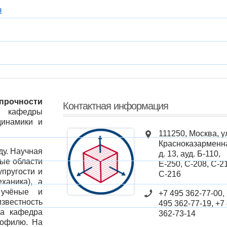
ч
 прочности
Контактная информация
я кафедры
динамики и
111250, Москва, у
Красноказарменн
ду. Научная
д. 13, ауд. Б-110,
ные области
Е-250, С-208, С-2
упругости и
С-216
ханика), а
 учёные и
+7 495 362-77-00,
вестность
495 362-77-19, +7
ма кафедра
362-73-14
рофилю. На