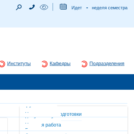
-
Идет
неделя семестра
Институты
Кафедры
Подразделения
Абитуриентам
Направления подготовки
Учебная работа
Научная работа
Гранты