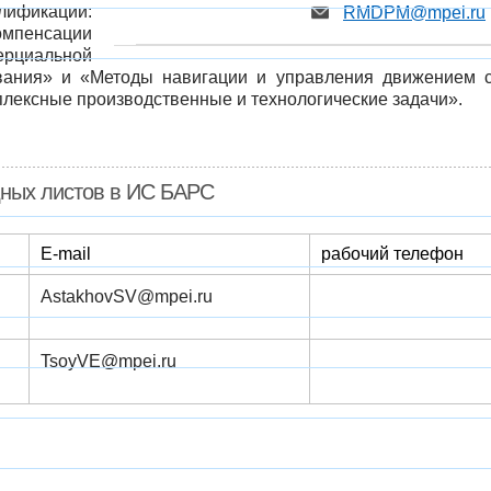
ификации:
RMDPM@mpei.ru
мпенсации
рциальной
ания» и «Методы навигации и управления движением с
лексные производственные и технологические задачи».
дных листов в ИС БАРС
E-mail
рабочий телефон
AstakhovS​V@mpei.ru
TsoyVE@​​mpei.ru